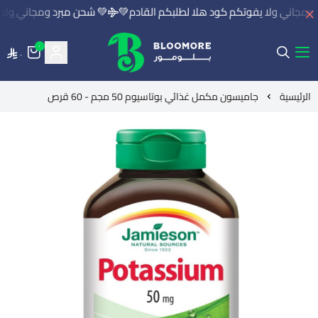
مجاني ولا يفوتكم كود هلا لطلبكم القادم💚
💚 شحن مبرد ومجاني ولا ي
٠
٠
بلومور | BLOOMORE
الرئيسية
جاميسون مكمل غذائي بوتاسيوم 50 مجم - 60 قرص