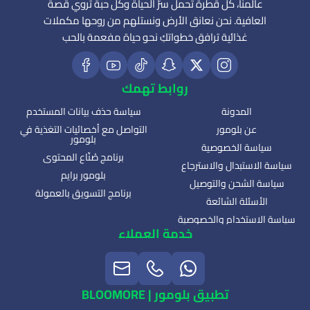
عالمنا، كل قطرة تحمل سرّ الحياة وكل حبة تروي قصة
العافية. نحن نعانق الأرض ونستلهم من روحها مكملات
غذائية ترافق خطواتكِ نحو حياة مفعمة بالحب
روابط تهمك
المدونة
سياسة حذف بيانات المستخدم
عن بلومور
التواصل مع أخصائيات التغذية في
بلومور
سياسة الخصوصية
برنامج صُنّاع المحتوى
سياسة الاستبدال والاسترجاع
بلومور برايم
سياسة الشحن والتوصيل
برنامج التسويق بالعمولة
الأسئلة الشائعة
سياسة الاستخدام والخصوصية
خدمة العملاء
تطبيق بلومور | BLOOMORE