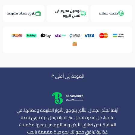
توصيل سريع فى
خدمة عملاء
طرق سداد متنوعة
نفس اليوم
العودة إلى أعلى
أينما تفتّح الجمال، تتألّق بلومور بأنوار الطبيعة وعطائها. في
عالمنا، كل قطرة تحمل سرّ الحياة وكل حبة تروي قصة
العافية. نحن نعانق الأرض ونستلهم من روحها مكملات
غذائية ترافق خطواتكِ نحو حياة مفعمة بالحب