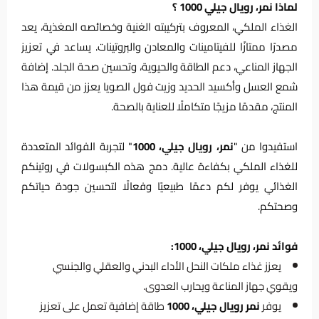
لماذا نمر، رويال جيلي 1000 ؟
الغذاء الملكي، المعروف بتركيبته الغنية وخصائصه المغذية، يعد
مصدرًا ممتازًا للفيتامينات والمعادن والبروتينات. يساعد في تعزيز
الجهاز المناعي، دعم الطاقة والحيوية، وتحسين صحة الجلد. إضافة
شمع العسل وأكسيد الحديد وزيت فول الصويا يعزز من قيمة هذا
المنتج، مقدمًا مزيجًا متكاملًا للعناية بالصحة.
استفيدوا من "
نمر، رويال جيلي، 1000
" لتجربة الفوائد المتعددة
للغذاء الملكي بكفاءة عالية. دمج هذه الكبسولات في روتينكم
الغذائي يوفر لكم دعمًا طبيعيًا وفعالًا لتحسين جودة حياتكم
وصحتكم.
فوائد نمر، رويال جيلي، 1000:
يعزز غذاء ملكات النحل الأداء البدني والعقلي والجنسي
ويقوي جهاز المناعة ويحارب العدوى.
يوفر
نمر رويال جيلي، 1000
طاقة إضافية تعمل على تعزيز