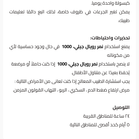
كبسولة واحدة يوميا.
يمكن تغير الجرعات في ظروف خاصة، لذلك اتبع دائمًا تعليمات
طبيبك.
تحذيرات واحتياطات:
يمنع استخدام
نمر
رويال جيلي، 1000
في حال وجود حساسية لأي
من مكوناته
لا ينصح باستخدام
نمر
رويال جيلي، 1000
إذا كنت حاملاً أو مرضعة
يُحفظ بعيدًا عن متناول الأطفال.
يجب استشارة الطبيب المعالج إذا كنت تعانى من الأمراض التالية :
مرض ارتفاع ضغط الدم ، السكري ، الربو ، التهاب القولون المزمن.
التوصيل
٢٤ ساعة للمناطق القريبة
٥ أيام كحد أقصى للمناطق النائية