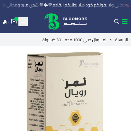
ومجاني ولا يفوتكم كود هلا لطلبكم القادم💚
💚 شحن مبرد ومجاني ولا ي
٠
٠
بلومور | BLOOMORE
الرئيسية
نمر رويال جيلي 1000 مجم - 30 كبسولة