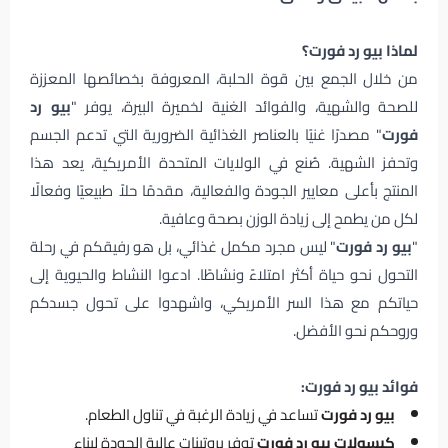
لماذا بيو رد فورت؟
من خلال الجمع بين قوة الحلبة، المعروفة بخصائصها المعززة
للصحة والشهية، والفوائد الغنية لخميرة البيرة، يوفر "
بيو رد
فورت
" مصدرًا غنيًا بالعناصر الغذائية الضرورية التي تدعم الجسم
وتحفز الشهية. صُنع في الولايات المتحدة الأمريكية، يعد هذا
المنتج بأعلى معايير الجودة والفعالية، مقدمًا حلاً طبيعيًا وفعالًا
لكل من يطمح إلى زيادة الوزن بصحة وعافية.
"
بيو رد فورت
" ليس مجرد مكمل غذائي، بل هو رفيقكم في رحلة
التحول نحو حياة أكثر امتلاءً ونشاطًا. ادعوا النشاط والحيوية إلى
حياتكم مع هذا السر الأمريكي، واشهدوا على تحول جسدكم
وروحكم نحو الأفضل.
فوائد بيو رد فورت:
بيو رد فورت
تساعد في زيادة الرغبة في تناول الطعام.
كبسولات بيو رد فورت
توفر بروتينات عالية الجودة لبناء