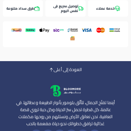
توصيل سريع فى
خدمة عملاء
طرق سداد متنوعة
نفس اليوم
العودة إلى أعلى
أينما تفتّح الجمال، تتألّق بلومور بأنوار الطبيعة وعطائها. في
عالمنا، كل قطرة تحمل سرّ الحياة وكل حبة تروي قصة
العافية. نحن نعانق الأرض ونستلهم من روحها مكملات
غذائية ترافق خطواتكِ نحو حياة مفعمة بالحب