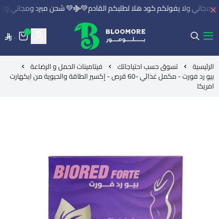
ومجاني ولا يفوتكم كود هلا لطلبكم القادم💚
💚 شحن مبرد ومجاني ولا ي
٠
٠
بلومور | BLOOMORE
الرئيسية
تسوق حسب احتياجاتك
فيتامينات الحمل و الرضاعة
بيو رد فورت - مكمل غذائي -60 قرص - إكسير الطاقة والحيوية من ايكهارت
امريكا