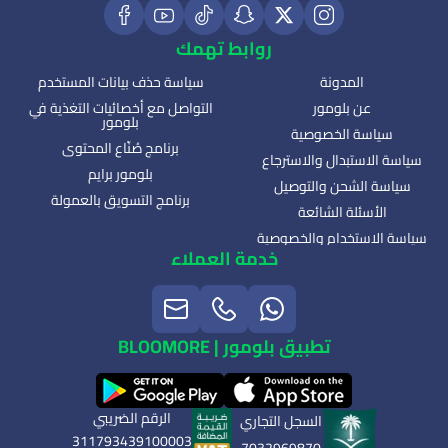
روابط تهمك
المدونة
سياسة حذف بيانات المستخدم
عن بلومور
التواصل مع أخصائيات التغذية في
بلومور
سياسة الخصوصية
برنامج صُنّاع المحتوى
سياسة الاستبدال والاسترجاع
بلومور برايم
سياسة الشحن والتوصيل
برنامج التسويق بالعمولة
الأسئلة الشائعة
سياسة الاستخدام والخصوصية
خدمة العملاء
تطبيق بلومور | BLOOMORE
الرقم الضريبي
السجل التجاري
311793439100003
7032969870