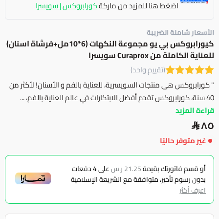
اضغط هنا للمزيد من ماركة
كورابروكس | سويسرا
الأسعار شاملة الضريبة
كيورابروكس بي يو مجموعة النكهات (6*10مل+فرشاة اسنان)
للعناية الكاملة من Curaprox سويسرا
(تقييم واحد)
" كورابروكس هى منتجات السويسرية، للعناية بالفم و الأسنان! لأكثر من
40 سنة، كورابروكس تقدم أفضل الابتكارات في عالم العناية بالفم، ...
قراءة المزيد
٨٥
غير متوفر حاليًا
أو قسم فاتورتك بقيمة
21.25 ر.س
على
4
دفعات
بدون رسوم تأخير، متوافقة مع الشريعة الإسلامية
اعرف أكثر