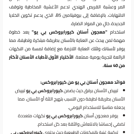
المر وعشبة القريص الهندي تدعم الأغشية المخاطية وتوقف
الالتهابات. بالإضافة إلى بروفيتامين B5، الذي يدعم تكوين الخلايا
الجديدة. خالٍ من المواد الضارة.
استخدام
"معجون أسنان كيورابروكس بي يو"
يعد خطوة
مهمة لمن يبحث عن العناية بالأسنان بطريقة مبتكرة ولطيفة، مما
يوفر لأسنانك ولثتك العناية اللازمة مع إضافة لمسة من النكهات
الرائعة لتجربة يومية ممتعة.
الأختيار الأول لأطباء الأسنان لأكثر
من 40 سنة.
فوائد معجون أسنان بي يو من كيورابروكس:
تبييض الأسنان برفق حيث يضمن
كيورابروكس بي يو
تبييض
الأسنان بطريقة لطيفة دون التسبب بتهيج اللثة أو الأسنان، مما
يجعله مناسبًا للاستخدام اليومي.
يوفر معجون أسنان
كيورابروكس بي يو
نكهات متعددة
تضفي إحساسًا بالانتعاش والثقة بعد كل استخدام.
تركيبة غنية بالمكونات الطبيعية حيث يحتوي
كيورابروكس بي