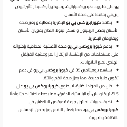
يو
على فلوريد، هيدروكسياباتيت، وجلوكوز أوكسيداز لتأثير تبييض
إنزيمي يحافظ على صحة الأسنان.
يكافح
كيورابروكس بي يو
البكتيريا بفعالية و يعزز صحة
الأسنان بفضل الزيليتول والسكر البتولا، اللذان يقويان الأسنان
ويقاومان البكتيريا.
يدعم
كيورابروكس بي يو
صحة الأغشية المخاطية بإحتوائه
على مستخلصات من الإشنسا، البرتقال المر وعشبة القرنفل
الهندي لمنع الالتهابات.
يساهم بروفيتامين B5 في
كيورابروكس بي يو
في دعم
تكوين خلايا جديدة، مما يعزز صحة الفم واللثة.
خالٍ من المواد الضارة، لا يحتوي
كيورابروكس بي يو
على
SLS، تريكلوسان، أو البلاستيك الدقيق، مما يجعله اختيارًا صحيًا وآمنًا.
تضيف حبيبات المنثول جرعة قوية من الانتعاش في
كيورابروكس بي يو
، مما ينعش النفس ويزيد من الإحساس
بالنظافة والحيوية.