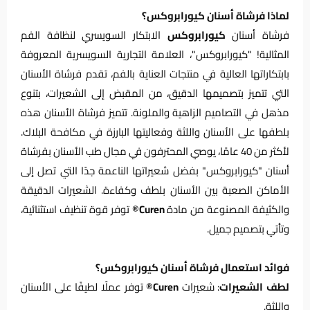
لماذا فرشاة أسنان كيورابروكس؟
فرشاة أسنان
كيورابروكس
الابتكار السويسري لنظافة الفم
المثالية! "كيورابروكس"، العلامة التجارية السويسرية المعروفة
بابتكاراتها العالية في منتجات العناية بالفم، تقدم فرشاة الأسنان
التي تتميز بتصميمها الدقيق، من المقبض إلى الشعيرات، بتنوع
مذهل في التصاميم الزاهية والملونة. تتميز فرشاة الأسنان هذه
بلطفها على الأسنان واللثة وفعاليتها البارزة في مكافحة البلاك.
لأكثر من 40 عامًا، يوصي المحترفون في مجال طب الأسنان بفرشاة
أسنان "كيورابروكس" بفضل شعيراتها الناعمة جدًا التي تصل إلى
الأماكن الصعبة بين الأسنان بلطف وكفاءة. الشعيرات الدقيقة
والكثيفة المصنوعة من مادة
Curen®
توفر قوة تنظيف استثنائية،
وتأتي بتصميم جميل.
فوائد استعمال فرشاة أسنان كيورابروكس؟
لطف الشعيرات
: شعيرات
Curen®
توفر عملًا لطيفًا على الأسنان
واللثة.