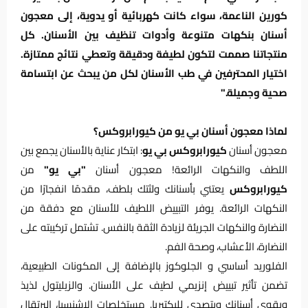
كورين الناعمة، سواء كانت كهربائية أو يدوية، إلى معجون
أسنان بنكهات متنوعة وأدوات تنظيف بين الأسنان. كل
منتجاتنا صممت لتكون لطيفة ودقيقة وتعطي نتائج ممتازة.
اختيار المحترفين في طب الأسنان لكل من يبحث عن ابتسامة
صحية وجميلة."
لماذا معجون أسنان بي يو من كيورابروكس؟
معجون أسنان
كيورابروكس بي يو
: ابتكار عناية بالأسنان يجمع بين
اللطف والنكهات الرائعة! معجون أسنان
"بي يو"
من
كيورابروكس
يعتني بأسنانك ولثتك بلطف، مقدمًا انفجارًا من
النكهات الرائعة. يوفر التبييض اللطيف للأسنان مع دفقة من
النضارة والنكهات الجريئة لزيادة الثقة بالنفس. تشتمل تركيبته على
النضارة، الأعشاب، وصحة الفم.
الفلوريد أساسي و الجلوكوز بالإضافة إلى المكونات الطبيعية،
تضمن تأثير تبييض إنزيمي لطيف على الأسنان. والزيليتول لذيذ
ويقوي أسنانك ويتصدى للبكتيريا. مستخلصات الإشنسيا، البرتقال