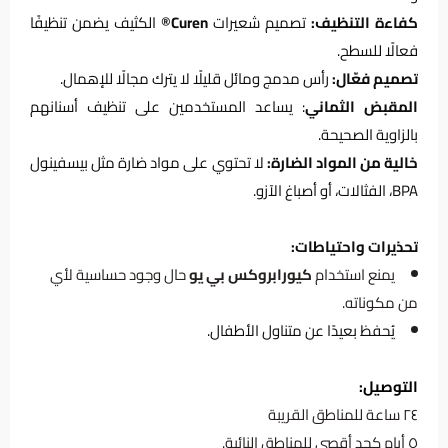
كفاءة التنظيف:
تصميم شعيرات
Curen®
الكثيف يضمن تنظيفًا
فعالًا للسطح.
تصميم فعّال:
رأس مدمج ومائل قليلًا لا يترك مجالًا للإهمال.
المقبض الثماني
: يساعد المستخدمين على تنظيف أسنانهم
بالزاوية الصحيحة.
خالية من المواد الضارة:
لا تحتوي على مواد ضارة مثل بيسفينول
BPA، الفثالات، أو أصباغ الآزو.
تحذيرات واحتياطات:
يمنع استخدام
كيورابروكس بي يو
حال وجود حساسية لأي
من مكوناته.
يُحفظ بعيدًا عن متناول الأطفال.
التوصيل:
٢٤ ساعة للمناطق القريبة
٥ أيام كحد أقصى للمناطق النائية.