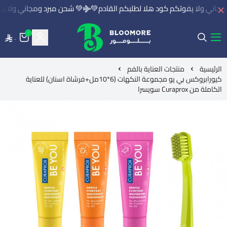
اني ولا يفوتكم كود هلا لطلبكم القادم💚
💚 شحن مبرد ومجاني ولا يفو
٠
٠
بلومور | BLOOMORE
الرئيسية
منتجات العناية بالفم
كيورابروكس بي يو مجموعة النكهات (6*10مل+فرشاة اسنان) للعناية
الكاملة من Curaprox سويسرا