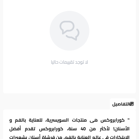
لا توجد تقييمات حاليا
التفاصيل
" كورابروكس هى منتجات السويسرية، للعناية بالفم و
الأسنان! لأكثر من 40 سنة، كورابروكس تقدم أفضل
الابتكارات في عالم العناية بالفم، من فرشاة أسنان بشعيرات