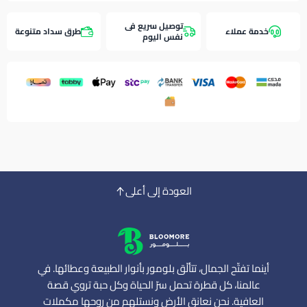
توصيل سريع فى
خدمة عملاء
طرق سداد متنوعة
نفس اليوم
العودة إلى أعلى
أينما تفتّح الجمال، تتألّق بلومور بأنوار الطبيعة وعطائها. في
عالمنا، كل قطرة تحمل سرّ الحياة وكل حبة تروي قصة
العافية. نحن نعانق الأرض ونستلهم من روحها مكملات