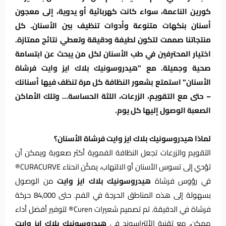
كورين الناعمة، سواء كانت كهربائية أو يدوية، إلى معجون
أسنان بنكهات متنوعة وأدوات تنظيف بين الأسنان. كل
منتجاتنا صممت لتكون لطيفة ودقيقة وتعطي نتائج ممتازة.
اختيار المحترفين في طب الأسنان لكل من يبحث عن ابتسامة
صحية وجميلة. مع "هيدروسونيك بلاك ايز وايت فرشاة
الأسنان" استمتع بشعور النظافة كل مرة تنظف فيها أسنانك
– حتى مع التقويم، الزرعات، اللثة الحساسة... وتلك الأماكن
الصعبة الوصول إليها كل يوم.
لماذا هيدروسونيك بلاك ايز وايت فرشاة الأسنان؟
التقويم والزرعات تجعل النظافة الفموية أكثر صعوبة ويمكن أن
تؤدي إلى تسوس الأسنان أو الالتهاب، يمكّن انحناء CURACURVE®
في رؤوس فرشاة
هيدروسونيك بلاك ايز وايت
من الوصول
بسهولة إلى هذه المناطق الحرجة في الفم. حتى 84,000 حركة
فرشاة في الدقيقة. تم تصميم شعيرات Curen® لتوفير أفضل أداء
ممكن، مع تقنية الألتراسوند في
هيدروسونيك بلاك ايز وايت