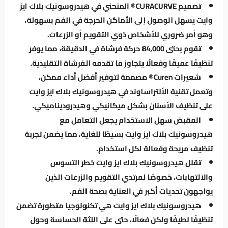
تصميم CURACURVE® المنحني في هيدروسونيك بلاك ايز
وايت يسهل الوصول إلى الأماكن الحرجة في الفم بسهولة،
وهو أمر ضروري للأشخاص ذوي التقويم أو الزرعات.
تقوم بحتى 84,000 حركة فرشاة في الدقيقة، مما يوفر
تنظيفًا عميقًا وفعالًا يتجاوز ما تقدمه الفرشاة التقليدية.
شعيرات Curen® مصممة لتوفير أفضل أداء ممكن،
وتعمل تقنية الألتراساوند في هيدروسونيك بلاك ايز وايت
على تنظيف الأسنان بشكل ميكانيكي وهيدروديناميكي.
المقبض سهل الاستخدام يجعل التعامل مع
هيدروسونيك بلاك ايز وايت بسيطًا للغاية، مما يضمن تجربة
تنظيف مريحة وفعالة لكل استخدام.
تقلل هيدروسونيك بلاك ايز وايت خطر التسوس
والالتهابات، خصوصًا لمرتدي التقويم والزرعات الذين
يواجهون تحديات أكبر في العناية بصحة الفم.
هيدروسونيك بلاك ايز وايت هي تكنولوجيا متطورة تضمن
تنظيفًا لطيفًا ولكن فعالًا، حتى على اللثة الحساسة وحول