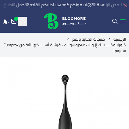
لا يفوتكم كود هلا لطلبكم القادم💚 حمل التطبيق ال
٠
٠
بلومور | BLOOMORE
الرئيسية
منتجات العناية بالفم
كيورابروكس بلاك إز وايت هيدروسونيك - فرشاة أسنان كهربائية من Curaprox
سويسرا