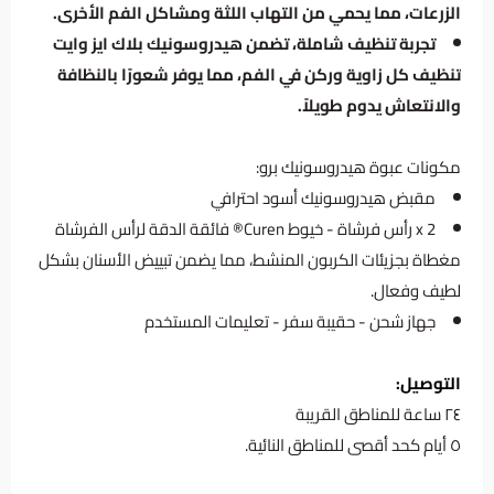
الزرعات، مما يحمي من التهاب اللثة ومشاكل الفم الأخرى.
تجربة تنظيف شاملة، تضمن هيدروسونيك بلاك ايز وايت
تنظيف كل زاوية وركن في الفم، مما يوفر شعورًا بالنظافة
والانتعاش يدوم طويلاً.
مكونات عبوة هيدروسونيك برو:
مقبض هيدروسونيك أسود احترافي
2 x رأس فرشاة - خيوط Curen® فائقة الدقة لرأس الفرشاة
مغطاة بجزيئات الكربون المنشط، مما يضمن تبييض الأسنان بشكل
لطيف وفعال.
جهاز شحن - حقيبة سفر - تعليمات المستخدم
التوصيل:
٢٤ ساعة للمناطق القريبة
٥ أيام كحد أقصى للمناطق النائية.