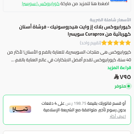
اضغط هنا للمزيد من ماركة
كورابروكس | سويسرا
الأسعار شاملة الضريبة
كيورابروكس بلاك إز وايت هيدروسونيك - فرشاة أسنان
كهربائية من Curaprox سويسرا
(تقييم واحد)
كيورابروكس هى منتجات السويسرية، للعناية بالفم و الأسنان! لأكثر من
40 سنة، كيورابروكس تقدم أفضل الابتكارات في عالم العناية بالفم، ...
قراءة المزيد
٧٩٥
متوفر
أو قسم فاتورتك بقيمة
198.75 ر.س
على
4
دفعات
بدون رسوم تأخير، متوافقة مع الشريعة الإسلامية
اعرف أكثر