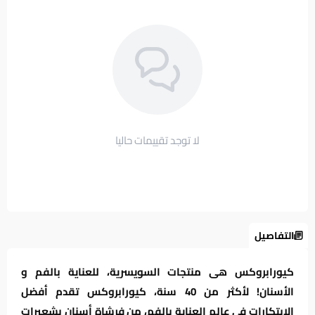
لا توجد تقييمات حاليا
التفاصيل
كيورابروكس هى منتجات السويسرية، للعناية بالفم و
الأسنان! لأكثر من 40 سنة، كيورابروكس تقدم أفضل
الابتكارات في عالم العناية بالفم، من فرشاة أسنان بشعيرات