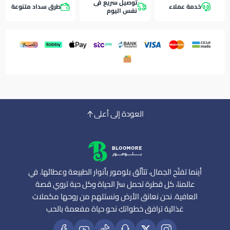
توصيل سريع فى
خدمة عملاء
طرق سداد متنوعة
نفس اليوم
العودة إلى أعلى
أينما تفتّح الجمال، تتألّق بلومور بأنوار الطبيعة وعطائها. في
عالمنا، كل قطرة تحمل سرّ الحياة وكل حبة تروي قصة
العافية. نحن نعانق الأرض ونستلهم من روحها مكملات
غذائية ترافق خطواتكِ نحو حياة مفعمة بالحب