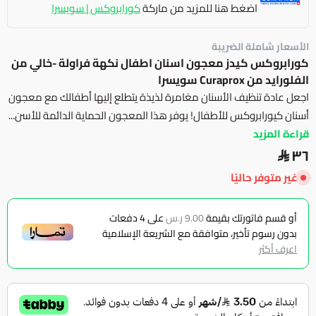
اضغط هنا للمزيد من ماركة
كورابروكس | سويسرا
الأسعار شاملة الضريبة
كورابروكس كيدز معجون اسنان اطفال نكهة فراولة -خالي من
الفلورايد من Curaprox سويسرا
اجعل عادة تنظيف الأسنان مغامرة لذيذة يتطلع إليها أطفالك مع معجون
أسنان كيورابروكس للأطفال! يوفر هذا المعجون الحماية الدائمة للأسن...
قراءة المزيد
٣٦
غير متوفر حاليًا
أو قسم فاتورتك بقيمة
9.00 ر.س
على
4
دفعات
بدون رسوم تأخير، متوافقة مع الشريعة الإسلامية
اعرف أكثر