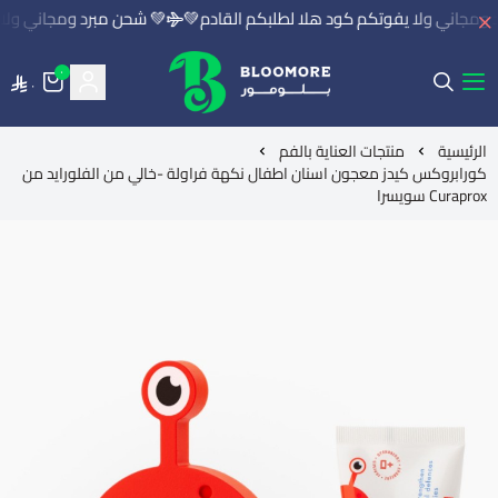
ومجاني ولا يفوتكم كود هلا لطلبكم القادم💚
💚 شحن مبرد ومجاني ولا ي
٠
٠
بلومور | BLOOMORE
الرئيسية
منتجات العناية بالفم
كورابروكس كيدز معجون اسنان اطفال نكهة فراولة -خالي من الفلورايد من
Curaprox سويسرا