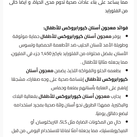
مما يساعد على بناء عادات صحية تدوم مدى الحياة. و ايضا خالى
من الفلورايد
فوائد معجون أسنان كيورابروكس للأطفال:
يوفر
معجون أسنان
كيورابروكس
للأطفال
حماية موثوقة
وطويلة الأمد لأسنان الحليب ضد الأطعمة الحمضية وتسوس
الأسنان، بفضل محتواه من الفلورايد بتركيز 1,450 جزء في المليون،
مما يجعله مثاليًا للأطفال .
بطعمه الحلو والفواكه اللذيذ، يضمن
معجون أسنان
كيورابروكس
للأطفال
إبتسامة صحية على وجه صغارك، مشجعًا
إياهم على العناية بأسنانهم بمتعة وحماس.
يحارب
معجون أسنان
كيورابروكس
للأطفال
بفعالية البلاك
والبكتيريا، ممهدًا الطريق نحو أسنان ولثة صحية بمجرد استخدامه
لبضع دقائق يوميًا.
خالٍ من المكونات الضارة مثل SLS، التريكلوسان، أو
الميكروبلاستيك، مما يجعله آمنًا تمامًا للاستخدام اليومي من قبل