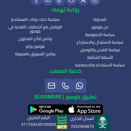
روابط تهمك
المدونة
سياسة حذف بيانات المستخدم
عن بلومور
التواصل مع أخصائيات التغذية في
بلومور
سياسة الخصوصية
برنامج صُنّاع المحتوى
سياسة الاستبدال والاسترجاع
بلومور برايم
سياسة الشحن والتوصيل
برنامج التسويق بالعمولة
الأسئلة الشائعة
سياسة الاستخدام والخصوصية
خدمة العملاء
تطبيق بلومور | BLOOMORE
الرقم الضريبي
السجل التجاري
311793439100003
7032969870