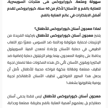
سهولة ومتعة.
كيورابروكس هى منتجات السويسرية،
للعناية بالفم و الأسنان! لأكثر من 40 سنة، كيورابروكس تقدم
أفضل الابتكارات في عالم العناية بالفم.
لماذا معجون أسنان كيورابروكس للأطفال؟
يتميز
معجون أسنان كيورابروكس للأطفال
بتركيبته الفريدة من
الإنزيمات لحماية موثوقة ودائمة ضد التسوس، معززًا دور اللعاب
الطبيعي في حماية الأسنان وإعادة تمعدن المينا. السوربيتول
يحافظ على رطوبة المعجون، بينما يوفر الزيليتول حماية إضافية ضد
البكتيريا ويقوي الأسنان. تأتي كل هذه المكونات معًا لضمان تجربة
تنظيف ممتعة وفعّالة بنكهة فواكه محببة للأطفال. نأمل أن
يجعل هذا السرور الفواكهي تنظيف الأسنان لأطفالكم تجربة
يومية ينتظرونها بشغف!
معجون أسنان كيورابروكس للأطفال
ليس فقط يحمي أسنان
صغاركم بل يعلمهم أهمية العناية بالفم بطريقة ممتعة وجذابة،