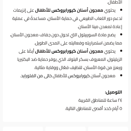
الأطفال.
يحتوي
معجون أسنان
كيورابروكس
للأطفال
على إنزيمات
تدعم دور اللعاب الطبيعي في حماية الأسنان، مساعدةً في عملية
إعادة تمعدن مينا الأسنان.
يضم مادة السوربيتول التي تحول دون جفاف معجون الأسنان،
مما يضمن استمراريته وفعاليته على المدى الطويل.
يحتوي
معجون أسنان
كيورابروكس
للأطفال
أيضًا على
الزيليتول، المعروف بسكر البتولا، الذي يوفر حماية ضد البكتيريا
ويعزز من قوة الأسنان، لتنظيف فعّال ووقاية مثالية.
معجون أسنان
كيورابروكس
للأطفال
خالى من الفلورايد.
التوصيل:
٢٤ ساعة للمناطق القريبة
٥ أيام كحد أقصى للمناطق النائية.