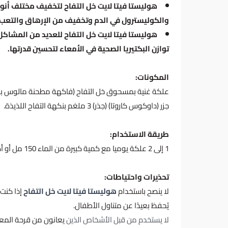
هوليستا فيتا لايت خل التفاح لتخفيف مختلف أنوا
والكوليسترول في الدم وتخفيف من الإرهاق والتعب.
هوليستا فيتا لايت خل التفاح للعديد من المشاكل 
توازن البكتيريا الصحية في الأمعاء لتحسين قدرتها.
المكونات:
علكة غنية بمسحوق خل التفاح (فاكهة مطحنة مالوس بوميلا) (5% حمض أسيتيك) 0
جزر (داوكوس كاروتا) (جذر) 3 ملغم بنكهة التفاح اللذيذة.
طريقة الاستخدام:
1 إلى 2 علكة يوميا مع كمية كبيرة من الماء 150 مل أو أكثر.
تحذيرات واحتياطات:
لا ينصح باستخدام
هوليستا فيتا لايت خل التفاح
إذا كنت 
يُحفظ بعيدًا عن متناول الأطفال.
لا يستخدم من قبل الأشخاص الذين
يعانون من قرحة المعد