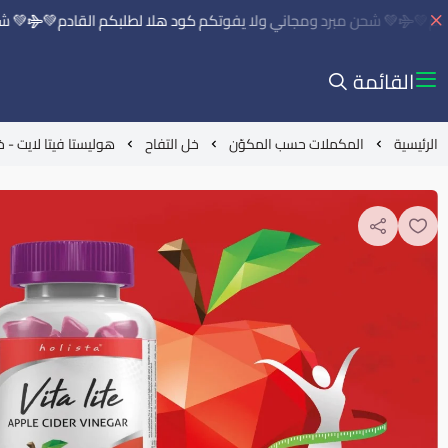
القادم💚
💚 شحن مبرد ومجاني ولا يفوتكم كود هلا لطلبكم القادم💚

القائمة
فاح 200 مجم - 90 قطعة حلوي - تجربتك نحو حياة أكثر صحة وحيوية
خل التفاح
المكملات حسب المكوّن
الرئيسية