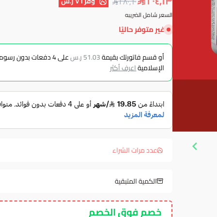
٢٠٤٫١٣
وفر
٧٦ ر.س
٢٨٠٫٦٠
السعر شامل الضريبه
غير متوفر حاليًا
أو قسم فاتورتك بقيمة
51.03 ر.س
على
4
دفعات بدون رسوم ت
الإسلامية
اعرف أكثر
عدد مرات الشراء
الكمية المتبقية
خصم فوق الخصم