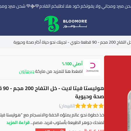
برد ومجاني ولا يفوتكم كود هلا لطلبكم القادم💚
💚 شحن مبرد ومجاني 
بلومور | BLOOMORE
ك نحو حياة أكثر صحة وحيوية
أصلي 100%
اضغط هنا للمزيد من ماركة
ديرمازون
هول
صحة وحيوية
(تقييمان)
خذ خطوة نحو عالم يملؤه الخفة والانسجام مع "هوليستا فيت
تمنحك جوهر الطبيعة بأسلوب فريد، مصم...
قراءة المزيد