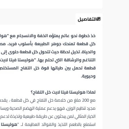
التفاصيل
خذ خطوة نحو عالم يملؤه الخفة والانسجام مع "هولي
كل قطعة تمنحك جوهر الطبيعة بأسلوب فريد، مصم
والحياة. تخيل لحظة حيث تتحول كل قطعة حلوى إلى ر
التناغم والرشاقة التي تحلم بها. "هوليستا فيتا لاي
قطعة تحمل بين طياتها قوة خل التفاح المستخلص ب
وحيوية.
لماذا هوليستا فيتا لايت خل التفاح؟
مع 200 ملغ من خلاصة خل التفاح في كل قطعة ، يقدم لك "
مجرد تنظيم الوزن، فهو يدعم عملية الهضم الصحية ويسا
الخيار المثالي لمن يبحثون عن طريقة طبيعية ولذيذة لدع
استمتع بالطعم اللذيذ والفوائد العظيمة لـ "
هوليستا ف