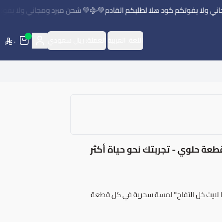
ولا يفوتكم كود هلا لطلبكم القادم💚
💚 شحن مبرد ومجاني ولا يفوتكم ك
٠
اللغة:
العربية
العملة:
ريال سعودي
٠
يستا فيتا لايت - خل التفاح 200 مجم - 90 قطعة حلوي - تجربتك نحو حياة أكثر
ا لايت خل التفاح" لمسة سحرية في كل قطعة