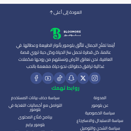
العودة إلى أعلى
أينما تفتّح الجمال، تتألّق بلومور بأنوار الطبيعة وعطائها. في
عالمنا، كل قطرة تحمل سرّ الحياة وكل حبة تروي قصة
العافية. نحن نعانق الأرض ونستلهم من روحها مكملات
غذائية ترافق خطواتكِ نحو حياة مفعمة بالحب
روابط تهمك
المدونة
سياسة حذف بيانات المستخدم
عن بلومور
التواصل مع أخصائيات التغذية في
بلومور
سياسة الخصوصية
برنامج صُنّاع المحتوى
سياسة الاستبدال والاسترجاع
بلومور برايم
سياسة الشحن والتوصيل