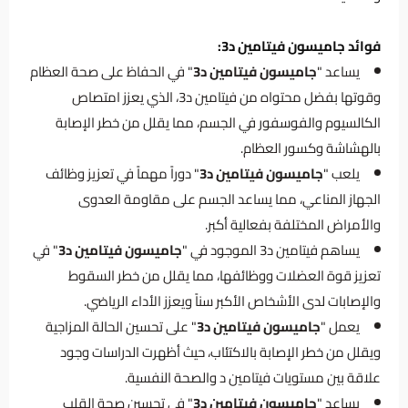
فوائد جاميسون فيتامين د3:
يساعد "
جاميسون فيتامين د3
" في الحفاظ على صحة العظام
وقوتها بفضل محتواه من فيتامين د3، الذي يعزز امتصاص
الكالسيوم والفوسفور في الجسم، مما يقلل من خطر الإصابة
بالهشاشة وكسور العظام.
يلعب "
جاميسون فيتامين د3
" دوراً مهماً في تعزيز وظائف
الجهاز المناعي، مما يساعد الجسم على مقاومة العدوى
والأمراض المختلفة بفعالية أكبر.
يساهم فيتامين د3 الموجود في "
جاميسون فيتامين د3
" في
تعزيز قوة العضلات ووظائفها، مما يقلل من خطر السقوط
والإصابات لدى الأشخاص الأكبر سناً ويعزز الأداء الرياضي.
يعمل "
جاميسون فيتامين د3
" على تحسين الحالة المزاجية
ويقلل من خطر الإصابة بالاكتئاب، حيث أظهرت الدراسات وجود
علاقة بين مستويات فيتامين د والصحة النفسية.
يساعد "
جاميسون فيتامين د3
" في تحسين صحة القلب