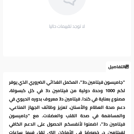
لا توجد تقييمات حاليا
التفاصيل
"جاميسون فيتامين د3"، المكمل الغذائي الضروري الذي يوفر
لكم 1000 وحدة دولية من فيتامين د3 في كل كبسولة،
مصنوع بعناية في كندا. فيتامين د3 معروف بدوره الحيوي في
دعم صحة العظام والأسنان، تعزيز وظائف الجهاز المناعي،
والمساهمة في صحة القلب والعضلات. مع "جاميسون
فيتامين د3"، اضمنوا لأنفسكم الحصول على الدعم الكافي
لفيتامين د، خصوصًا في الأماكن التي تقل فيها ساعات