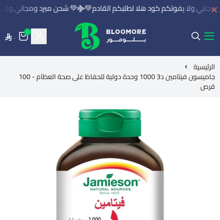
مجاني ولا يفوتكم كود هلا لطلبكم القادم💚
💚 شحن مبرد ومجاني ولا يف
٠
٠
بلومور | BLOOMORE
الرئيسية
جاميسون فيتامين د3 1000 وحدة دولية للحفاظ على صحة العظام - 100
قرص