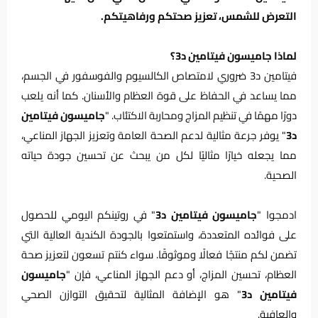
التعرض للشمس، تعزيز صحتكم ورفاهيتكم.
لماذا جاميسون فيتامين د3؟
فيتامين د3 ضروري لامتصاص الكالسيوم والفوسفور في الجسم،
مما يساعد في الحفاظ على قوة العظام والأسنان. كما أنه يلعب
دورًا مهمًا في تنظيم المزاج ومحاربة الاكتئاب. "
جاميسون فيتامين
د3
" يوفر جرعة مثالية لدعم الصحة العامة وتعزيز الجهاز المناعي،
مما يجعله خيارًا مثاليًا لكل من يبحث عن تحسين جودة حياته
الصحية.
ادمجوا "
جاميسون فيتامين د3
" في روتينكم اليومي للحصول
على فوائده المتعددة، واستمتعوا بالجودة الكندية العالية التي
تضمن لكم منتجًا فعالًا وموثوقًا. سواء كنتم تسعون لتعزيز صحة
العظام، تحسين المزاج، أو دعم الجهاز المناعي، فإن "
جاميسون
فيتامين د3
" هو الإضافة المثالية لتحقيق التوازن الصحي
والعافية.