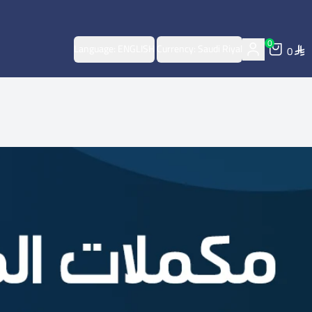
0
Language:
ENGLISH
Currency:
Saudi Riyal
0