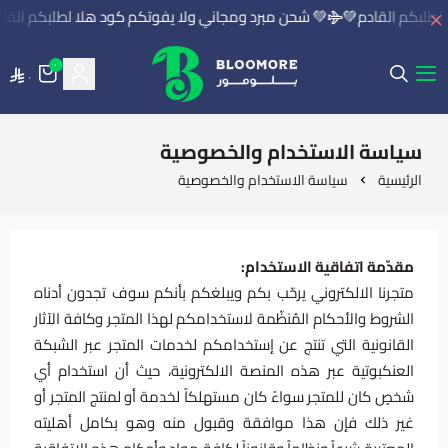
طلبكم القادم💚
💚 شحن مبرد ومجاني ولا يفوتكم كود هلا لطلبكم القاد
٠
٠
بلومور | BLOOMORE
سياسة الاستخدام والخصوصية
الرئيسية
سياسة الاستخدام والخصوصية
مقدّمة اتفاقية الاستخدام:
متجرنا الالكتروني يرحّب بكم ويبلغكم بأنكم سوف تجدون أدناه
الشروط والأحكام المُنظّمة لاستخدامكم لهذا المتجر وكافة الآثار
القانونية التي تنتج عن إستخدامكم لخدمات المتجر عبر الشبكة
العنكبوتية عبر هذه المنصة الالكترونية، حيث أن استخدام أي
شخصٍ كان للمتجر سواءً كان مستهلكاً لخدمة أو لمنتج المتجر أو
غير ذلك فإن هذا موافقة وقبول منه وهو بكامل أهليته