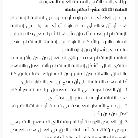
بها لدى السلطات في المملكة العربية السعودية.
المادة الثالثة عشر- أحكام عامة:
في حال إلغاء أي مادة واردة أو بند ورد في اتفاقية الإستخدام
هذه أو أن هناك أي مادة واردة أو أي بند وارد في إتفاقية
الإستخدام لم يعد نافذًا ، فإن مثل هذا الأمر لا يلغي صلاحية باقي
المواد والبنود والأحكام الواردة في إتفاقية الإستخدام وتظل
سارية حتى إشعار آخر من إدارة المتجر
إتفاقية الإستخدام هذه - والتي قد تعدل بين حين وآخر بحسب
مقتضى الحال - تُشكّل إتفاقية الإستخدام وآلية العمل والتفاهم
والاتفاق والتعاقد بين المتجر وبين المستهلك ، كما يوافق كلا
أطراف هذه الاتفاقية على أن يوضع في عين الاعتبار ما يلي:
1- إن اللغة العربية هي اللغة المعمول بها عند تفسير أحكام
هذه الاتفاقية، أو عند ترجمتها إلى لغة أخرى.
2- إن جميع الأسعار المعروضة على خدمات أو منتجات المتجر قد
تعدّل بين حينٍ وآخر.
3- إن العروض الترويجية أو التسويقية التي قد يضعها المتجر هي
عروض مؤقتة، حيث أنه للمتجر الحق في تعديل هذه العروض
الترويجية أو التسويقية في أي وقت أو إيقافها.