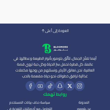
العودة إلى أعلى
أينما تفتّح الجمال، تتألّق بلومور بأنوار الطبيعة وعطائها. في
عالمنا، كل قطرة تحمل سرّ الحياة وكل حبة تروي قصة
العافية. نحن نعانق الأرض ونستلهم من روحها مكملات
غذائية ترافق خطواتكِ نحو حياة مفعمة بالحب
روابط تهمك
المدونة
سياسة حذف بيانات المستخدم
عن بلومور
التواصل مع أخصائيات التغذية في