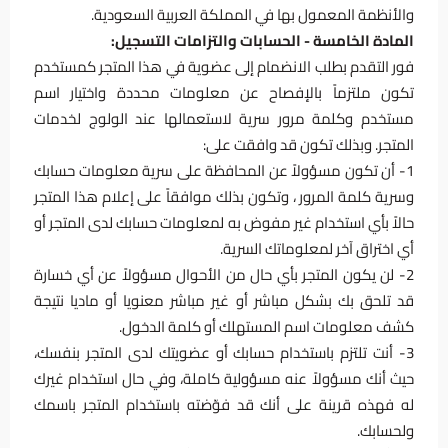
والأنظمة المعمول بها في المملكة العربية السعودية.
المادة الخامسة - الحسابات والتزامات التسجيل:
فور التقدم بطلب الانضمام إلى عضوية في هذا المتجر كمستخدم
تكون ملتزماً بالإفصاح عن معلومات محددة واختيار اسم
مستخدم وكلمة مرور سرية لاستعمالها عند الولوج لخدمات
المتجر. وبذلك تكون قد وافقت على:
1- أن تكون مسؤولاً عن المحافظة على سرية معلومات حسابك
وسرية كلمة المرور ، وتكون بذلك موافقاً على إعلام هذا المتجر
حالاً بأي استخدام غير مفوض به لمعلومات حسابك لدى المتجر أو
أي اختراق آخر لمعلوماتك السرية.
2- لن يكون المتجر بأي حال من الأحوال مسؤولاً عن أي خسارة
قد تلحق بك بشكل مباشر أو غير مباشر معنويا أو ماديا نتيجة
كشف معلومات اسم المستهلك أو كلمة الدخول.
3- أنت تلتزم باستخدام حسابك أو عضويتك لدى المتجر بنفسك،
حيث أنك مسؤولاً عنه مسؤولية كاملة، وفي حال استخدام غيرك
له فهذه قرينة على أنك قد فوّضته باستخدام المتجر باسمك
ولحسابك.