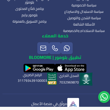
بلومور
سياسة الخصوصية
برنامج صُنّاع المحتوى
سياسة الاستبدال والاسترجاع
بلومور برايم
سياسة الشحن والتوصيل
برنامج التسويق بالعمولة
الأسئلة الشائعة
سياسة الاستخدام والخصوصية
خدمة العملاء
تطبيق بلومور | BLOOMORE
الرقم الضريبي
السجل التجاري
311793439100003
7032969870
موثّق في منصة الأعمال