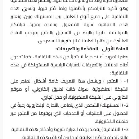
المعتبرة شرعاً ونظاماً وقانوناً لكافة مواد وأحكام هذه الاتفاقية
وهو تأكيد لالتزامكم بأنظمتها ولما ذُكر فيها، وتسري هذه
الاتفاقية على جميع أنواع التعامل بين المستهلك وبين. وتعتبر
هذه الاتفاقية سارية المفعول ونافذة بمجرد قيامكم
بالموافقة عليها والبدء في التسجيل بالمتجر بموجب المادة
العاشرة من نظام التعاملات الإلكترونية السعودي.
المادة الأولى - المقدّمة والتعريفات:
يعتبر التمهيد أعلاه جزءاً لا يتجزأ من هذه الاتفاقية ، كما تجدون
أدناه الدلالات والتعريفات للعبارات الرئيسية المستهلكة في هذه
الاتفاقية :
1- ( المتجر ) ويشمل هذا التعريف كافة أشكال المتجر على
الشبكة العنكبوتية، سواءً كانت تطبيق إلكتروني، أو موقع
الكتروني على الشبكة العنكبوتية، أو محل تجاري.
2- ( المستهلك) الشخص الذي يتعامل بالتجارة الإلكترونية رغبةً في
الحصول على المنتجات أو الخدمات التي يوفرها من المتجر عبر
منصته الالكترونية.
3- ( الاتفاقية ) يقصَد بهذه العبارة شروط وأحكام هذه الاتفاقية،
والتي تحكم وتنظّم العلاقة فيما بين أطراف هذه الاتفاقية.