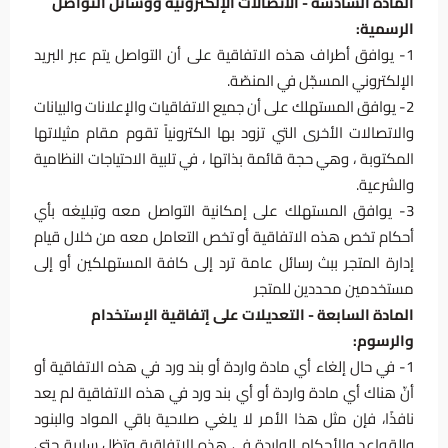
المادة السادسة - الاتصالات الإلكترونية ووسائل التواصل
الرسمية:
1- يوافق أطراف هذه الاتفاقية على أن التواصل يتم عبر البريد
الإلكتروني المسجّل في المنصّة.
2- يوافق المستهلك على أن جميع الاتفاقيات والإعلانات والبيانات
والاتصالات الأخرى التي تزود بها الكترونياً تقوم مقام مثيلاتها
المكتوبة ، وهي حجة قائمة بذاتها ، في تلبية الاحتياجات النظامية
والشرعية.
3- يوافق المستهلك على إمكانية التواصل معه وتبليغه بأي
أحكام تخص هذه الاتفاقية أو تخص التعامل معه من خلال قيام
إدارة المتجر ببث رسائل عامة ترد إلى كافة المستهلكين أو إلى
مستخدمين محددين للمتجر
المادة السابعة - التعديلات على إتفاقية الإستخدام
والرسوم:
1- في حال إلغاء أي مادة واردة أو بند ورد في ھذه الاتفاقیة أو
أنّ ھناك أي مادة واردة أو أي بند ورد في ھذه الاتفاقیة لم یعد
نافذًا، فإن مثل ھذا الأمر لا يلغي صلاحية باقي المواد والبنود
والقواعد والأحكام الواردة في ھذه الاتفاقية وتظل سارية حتى