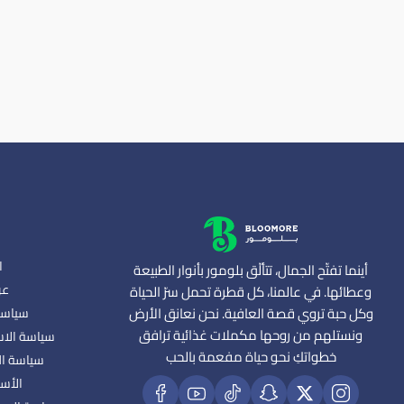
ا
أينما تفتّح الجمال، تتألّق بلومور بأنوار الطبيعة
عن
وعطائها. في عالمنا، كل قطرة تحمل سرّ الحياة
وكل حبة تروي قصة العافية. نحن نعانق الأرض
سياسة
ونستلهم من روحها مكملات غذائية ترافق
سياسة الاس
خطواتكِ نحو حياة مفعمة بالحب
سياسة ال
الأسئ