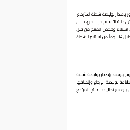
 بإصدار بوليصة شحنة استرجاع.
 في حالة التسليم في الفرع، يرجى
د استلام وفحص المنتج من قبل
بلومور والتأكد من سلامته، ستتحمل بلومور كافة التكاليف من رسوم شحن وإرجاع، ويتم تحويل كامل المبلغ (مبلغ المنتج + رسوم الشحن) للعميل خلال 14 يوماً من استلام الشحنة
وم بلومور بإصدار بوليصة شحنة
 طباعة بوليصة الإرجاع وإلصاقها
لومور تكاليف المنتج المرتجع