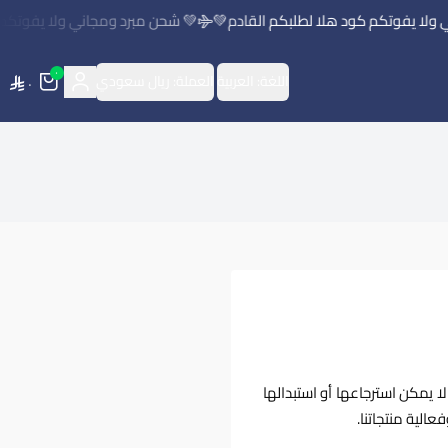
لا يفوتكم كود هلا لطلبكم القادم💚
💚 شحن مبرد ومجاني ولا يفوتكم كو
٠
اللغة:
العربية
العملة:
ريال سعودي
٠
لا يمكن استرجاعها أو استبدالها