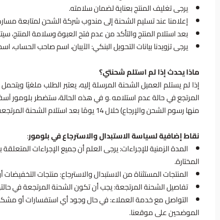
يرجى تغليف المنتج بعناية لضمان سلامته.
إعلامنا عند تسليم الشحنة إلى مندوب شركة الشحن لمتابعة مساره
بعد استلام المنتج والتأكد من عدم فتح العبوة وسلامة المنتج، سيتم استرجا
يرجى تزويدنا بيانات التحويل البنكي: الآيبان، اسم صاحب الحساب، اسم 
ماذا يحدث إذا لم استلم شحنتي؟
إذا لم يستلم العميل الشحنة المرسلة إليه، يعتبر الطلب ملغيًا وي
المرتجع في حالة عدم استلامه .و في هذه الحالة، ستضطر بلومور آسف
منها رسوم الشحن والإرجاع) خلال 14 يومًا بعد استلام الشحنة المرتجعة والتأكد من سلامة المنتجات.
نقاط إضافية لسياسة الاستبدال والاسترجاع في بلومور
:
المدة الزمنية للإجراءات
المختارة.
المنتجات المستثناة من الاستبدال والاسترجاع
: منتجات التخفيضات أو
تفاصيل الشحنة المرتجعة
: يجب أن تكون الشحنة المرتجعة في حالته
التواصل مع خدمة العملاء
: في حال وجود أي استفسارات أو مشكلات 
الموضحين على موقعنا.