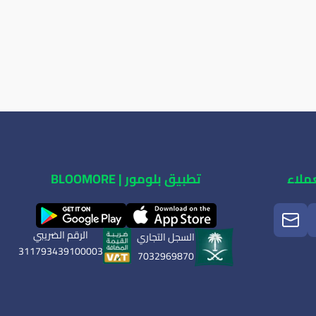
ملاء
تطبيق بلومور | BLOOMORE
الرقم الضريبي
السجل التجاري
311793439100003
7032969870