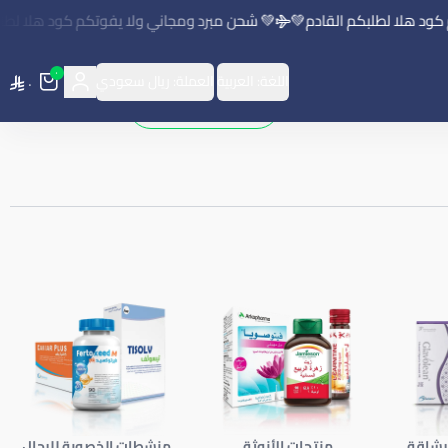
لا لطلبكم القادم💚
💚 شحن مبرد ومجاني ولا يفوتكم كود هلا لطلبكم ال
٠
اللغة:
العربية
العملة:
ريال سعودي
٠
حمل التطبيق
لرشاقة
منتجات الأنوثة
منشطات الخصوبة للرجال