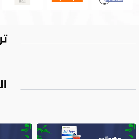
تر
ال