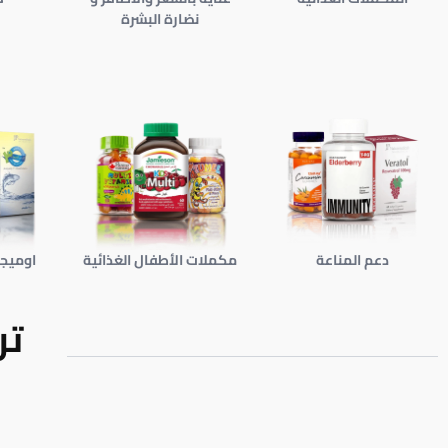
نضارة البشرة
دعم المناعة
مكملات الأطفال الغذائية
اوميجا 3 و زيت ال
تر