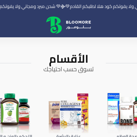
فوتكم كود هلا لطلبكم القادم💚
💚 شحن مبرد ومجاني ولا يفوتكم كود ه
بلومور | BLOOMORE
الأقسام
تسوق حسب احتياجك
حة العظم
عناية بالبشرة
التحكم بالوزن و ا