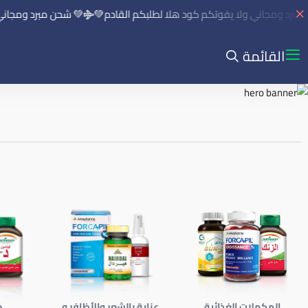
ومجاني ولا يفوتكم كود هلا لطلبكم القادم💚
💚 شحن مبرد ومجاني ولا ي
القائمة
المكملات الغذائية
عناية بالشعر والأظافر و
ص