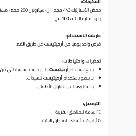
المكونات:
بذور الحلبة الجاف 100 مج
طريقة الاستخدام:
قرص واحد يوميا من
أرجيتيست
عن طريق الفم.
تحذيرات واحتياطات:
يمنع استخدام
أرجيتيست
حال وجود حساسية لأي من 
لا ينصح باستخدام
أرجيتيست
للسيدات.
يُحفظ بعيدًا عن متناول الأطفال.
التوصيل:
٢٤ ساعة للمناطق القريبة
٥ أيام كحد أقصى للمناطق النائية