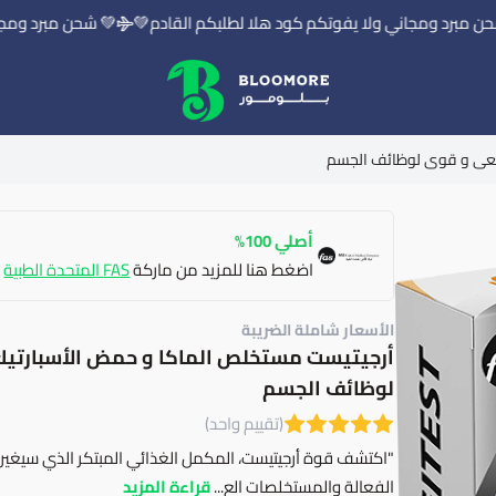
مبرد ومجاني ولا يفوتكم كود هلا لطلبكم القادم💚
💚 شحن مبرد ومجاني 
بلومور | BLOOMORE
أصلي 100%
اضغط هنا للمزيد من ماركة
FAS المتحدة الطبية
الأسعار شاملة الضريبة
لوظائف الجسم
(تقييم واحد)
"اكتشف قوة أرجيتيست، المكمل الغذائي المبتكر الذي سيغير حيا
الفعالة والمستخلصات الع...
قراءة المزيد