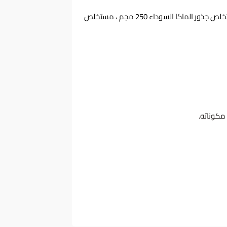
حمض الأسبارتيك 443 مجم ، ال-سيترولين 250 مجم ، مستخلص جذور الماكا السوداء 250 مجم ، مستخلص
مكوناته.