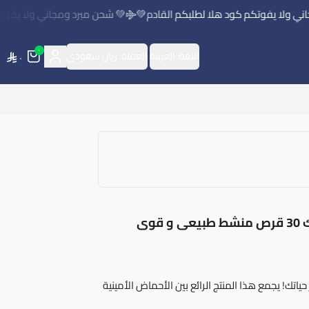
ولا يفوتكم كود هلا لطلبكم القادم💚
💚 شحن مبرد ومجاني ولا يفوتكم 
٠
اللغة:
العربية
العملة:
ريال سعودي
٠
أرجيتيست مستخلص الماكا و حمض الأسبارتيك 30 قرص منشط طبيعى و قوى
تك! يجمع هذا المنتج الرائع بين الأحماض الأمينية