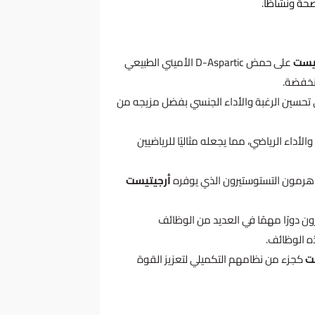
صحة ونشاطًا.
تيست
على حمض D-Aspartic الأميني الطبيعي
نخفضة.
تحسين الرغبة والأداء الجنسي بفضل مزيجه من
الأداء الرياضي، مما يجعله مثاليًا للرياضيين
ز هرمون التستوستيرون الذي يوفره
أرجيتيست
ن دورًا مهمًا في العديد من الوظائف
 الوظائف.
ت
كجزء من نظامهم التكميلي لتعزيز القوة