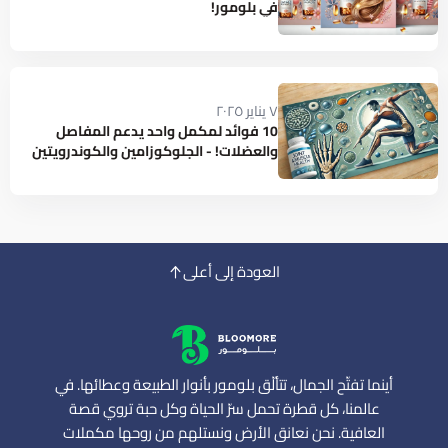
في بلومور!
٧ يناير ٢٠٢٥
10 فوائد لمكمل واحد يدعم المفاصل
والعضلات! - الجلوكوزامين والكوندرويتين
العودة إلى أعلى
أينما تفتّح الجمال، تتألّق بلومور بأنوار الطبيعة وعطائها. في
عالمنا، كل قطرة تحمل سرّ الحياة وكل حبة تروي قصة
العافية. نحن نعانق الأرض ونستلهم من روحها مكملات