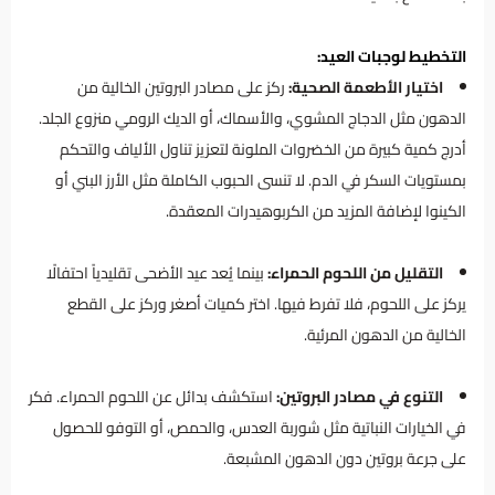
التخطيط لوجبات العيد:
اختيار الأطعمة الصحية:
ركز على مصادر البروتين الخالية من
الدهون مثل الدجاج المشوي، والأسماك، أو الديك الرومي منزوع الجلد.
أدرج كمية كبيرة من الخضروات الملونة لتعزيز تناول الألياف والتحكم
بمستويات السكر في الدم. لا تنسى الحبوب الكاملة مثل الأرز البني أو
الكينوا لإضافة المزيد من الكربوهيدرات المعقدة.
التقليل من اللحوم الحمراء:
بينما يُعد عيد الأضحى تقليدياً احتفالًا
يركز على اللحوم، فلا تفرط فيها. اختر كميات أصغر وركز على القطع
الخالية من الدهون المرئية.
التنوع في مصادر البروتين:
استكشف بدائل عن اللحوم الحمراء. فكر
في الخيارات النباتية مثل شوربة العدس، والحمص، أو التوفو للحصول
على جرعة بروتين دون الدهون المشبعة.