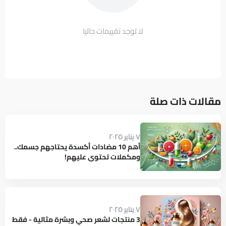
لا توجد تقييمات حاليا
مقالات ذات صلة
٧ يناير ٢٠٢٥
أهم 10 مضادات أكسدة يحتاجهم جسمك..
ومكملات تحتوي عليهم!
٧ يناير ٢٠٢٥
3 منتجات لشعر صحي وبشرة مثالية - فقط