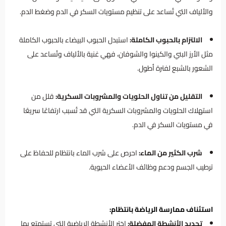
والألياف التي تُساعد على تنظيم مستويات السكر في الدم وضغط الدم.
الالتزام بالحبوب الكاملة:
استبدل الحبوب البيضاء بالحبوب الكاملة
مثل الأرز البني والكينوا والشوفان، فهي غنية بالألياف وتُساعد على
الشعور بالشبع لفترة أطول.
التقليل من تناول الحلويات والمشروبات السكرية:
قلل من
استهلاك الحلويات والمشروبات السكرية التي قد تُسبب ارتفاعًا سريعًا
في مستويات السكر في الدم.
شرب الكثير من الماء:
احرص على شرب الماء بانتظام للحفاظ على
ترطيب الجسم ودعم وظائف الأعضاء الحيوية.
استئناف ممارسة الرياضة بانتظام:
تحديد الأنشطة المفضلة:
اختر الأنشطة الرياضية التي تستمتع بها