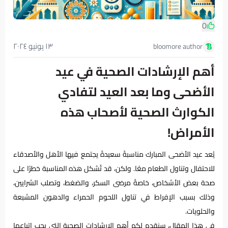
0
١٣ يونيو ٢٠٢٤
bloomore author
أهم الإرشادات الصحية في عيد
الأضحى وما بعد العيد لتفادي
الكوارث الصحية لأصحاب هذه
الأمراض!
يُعد عيد الأضحى المبارك مناسبةً سعيدةً يجتمع فيها الأهل والأصدقاء
للاحتفال وتناول الطعام معًا. ولكن، قد تُشكل هذه المناسبة خطرًا على
صحة بعض الأشخاص، خاصةً مرضى السكر، والضغط، وتصلب الشرايين،
وذلك بسبب الإفراط في تناول اللحوم الحمراء والدهون المشبعة
والحلويات.
في هذا المقال، سنقدم لكم أهم الإرشادات الصحية التي يجب اتباعها