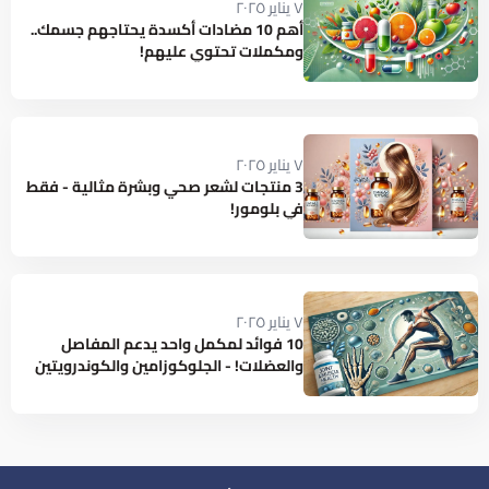
٧ يناير ٢٠٢٥
أهم 10 مضادات أكسدة يحتاجهم جسمك..
ومكملات تحتوي عليهم!
٧ يناير ٢٠٢٥
3 منتجات لشعر صحي وبشرة مثالية - فقط
في بلومور!
٧ يناير ٢٠٢٥
10 فوائد لمكمل واحد يدعم المفاصل
والعضلات! - الجلوكوزامين والكوندرويتين