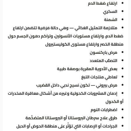
ارتفاع ضغط الدم
السكري
السُمنة
متلازمة التمثيل الغذائي — وهي حالة مَرَضية تتضمن ارتفاع
ضغط الدم، وارتفاع مستويات الأنسولين، وتراكم دهون الجسم حول
منطقة الخصر وارتفاع مستوى الكوليستيرول
مرض باركنسون
التصلُّب المتعدد
بعض الأدوية المقررة بوصفة طبية
تعاطي منتجات التبغ
مرض بيروني — تكون نسيج ندبي داخل القضيب
إدمان المشروبات الكحولية وغيره من أشكال معاقرة المخدرات
أو الكحول
اضطرابات النوم
طرق علاج سرطان البروستاتا أو البروستاتا المتضخِّمة
الجراحات أو الإصابات التي تؤثِّر على منطقة الحوض أو الحبل