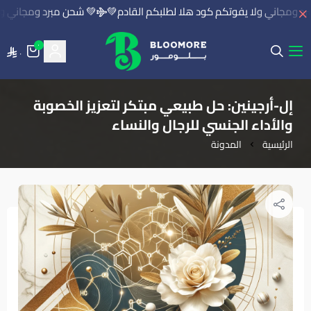
 ومجاني ولا يفوتكم كود هلا لطلبكم القادم💚
💚 شحن مبرد ومجاني ولا
٠
٠
بلومور | BLOOMORE
إل-أرجينين: حل طبيعي مبتكر لتعزيز الخصوبة
والأداء الجنسي للرجال والنساء
الرئيسية
المدونة