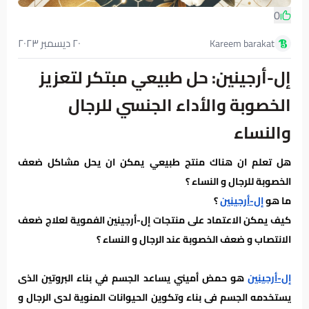
0
٢٠ ديسمبر ٢٠٢٣
Kareem barakat
إل-أرجينين: حل طبيعي مبتكر لتعزيز
الخصوبة والأداء الجنسي للرجال
والنساء
هل تعلم ان هناك منتج طبيعي يمكن ان يحل مشاكل ضعف
الخصوبة للرجال و النساء ؟
ما هو
إل-أرجينين
؟
كيف يمكن الاعتماد على منتجات إل-أرجينين الفموية لعلاج ضعف
الانتصاب و ضعف الخصوبة عند الرجال و النساء ؟
إل-أرجينين
هو حمض أميني يساعد الجسم في بناء البروتين الذى
يستخدمه الجسم فى بناء وتكوين الحيوانات المنوية لدى الرجال و