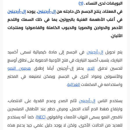
البويضات لدى النساء .
(1)
في المعتاد، ينتج الجسم كل حاجته من
إل-أرجينين
. يوجد
إل-أرجينين
في أغلب الأطعمة الغنية بالبروتين، بما في ذلك السمك واللحم
الأحمر والدواجن والصويا والحبوب الكاملة والفاصوليا ومنتجات
الألبان.
يتم تحويل
إل-أرجينين
في الجسم إلى مادة كيميائية تسمى أكسيد
النيتريك. يتسبب أكسيد النيتريك في فتح الأوعية الدموية على نطاق أوسع
لتحسين تدفق
الدم
. يحفز إل-أرجينين أيضًا إطلاق
هرمون النمو
والأنسولين ومواد أخرى في الجسم. ويمكن تصنيعه في المختبر
واستخدامه في المكملات
الغذائية
.
يستخدم الناس
إل-أرجينين
لألم الصدر، وعدم القدرة على الانتصاب،
وارتفاع ضغط الدم أثناء الحمل، ومرض خطير عند الأطفال المبتسرين
ناقصى النمو يسمى التهاب الأمعاء والقولون
(NEC)
. كما أنه يستخدم
للعديد من الحالات الأخرى، ولكن لا يوجد دليل علمي جيد يدعم هذه