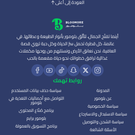
العودة إلى أعلى
أينما تفتّح الجمال، تتألّق بلومور بأنوار الطبيعة وعطائها. في
عالمنا، كل قطرة تحمل سرّ الحياة وكل حبة تروي قصة
العافية. نحن نعانق الأرض ونستلهم من روحها مكملات
غذائية ترافق خطواتكِ نحو حياة مفعمة بالحب
روابط تهمك
المدونة
سياسة حذف بيانات المستخدم
عن بلومور
التواصل مع أخصائيات التغذية في
بلومور
سياسة الخصوصية
برنامج صُنّاع المحتوى
سياسة الاستبدال والاسترجاع
بلومور برايم
سياسة الشحن والتوصيل
برنامج التسويق بالعمولة
الأسئلة الشائعة