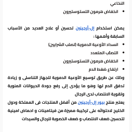
النخاعي
انخفاض هرمون التستوستيرون
يمكن استخدام
إل-أرجينين
تحسين أو علاج العديد من الأسباب
السابقة وأهمها :
انسداد الأوعية الدموية (تصلب الشرايين)
التصلُّب المتعدد
انخفاض هرمون التستوستيرون
ارتفاع ضغط الدم
وذلك عن طريق توسيع الأوعية الدموية للجهاز التناسلى و زيادة
تدفق الدم لها وهو ما يؤدى إلى رفع جودة الحيوانات المنوية
وتقوية الانتصاب لدى الرجال
يعتبر منتج
بيور إل-أرجينين
من أفضل المنتجات فى المملكة ودول
الخليج لاحتوائه على تركيبة مميزة من فيتامينات و احماض امينية
لتحسين ضعف الانتصاب و ضعف الخصوبة للرجال والسيدات