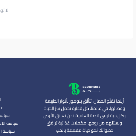
لا تو
ا
أينما تفتّح الجمال، تتألّق بلومور بأنوار الطبيعة
عن
وعطائها. في عالمنا، كل قطرة تحمل سرّ الحياة
وكل حبة تروي قصة العافية. نحن نعانق الأرض
سياسة
ونستلهم من روحها مكملات غذائية ترافق
سياسة الاس
خطواتكِ نحو حياة مفعمة بالحب
سياسة ال