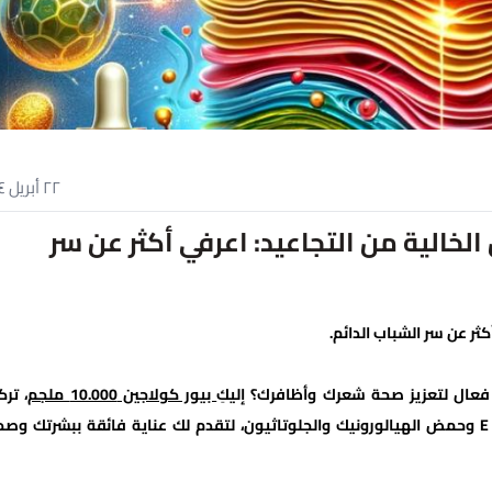
٢٢ أبريل ٢٠٢٤
لخالية من التجاعيد: اعرفي أكثر عن سر
كثر عن سر الشباب الدائم.
فعال لتعزيز صحة شعرك وأظافرك؟ إليكِ
بيور كولاجين 10.000 ملجم
، ترك
استثنائية تجمع بين فوائد الكولاجين وفيتامين C والزنك وفيتامين E وحمض الهيالورونيك والجلوتاثيون، لتقدم لك عناية فائقة ببشرتك