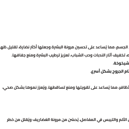
ي الجسم، مما يُساعد على تحسين مرونة البشرة وجعلها أكثر نضارة، تقليل ظهو
، تخفيف آثار الندبات وحب الشباب، تعزيز ترطيب البشرة ومنع جفافها.
الشيخوخة.
ئام الجروح بشكل أسرع.
لأظافر، مما يُساعد على تقويتها ومنع تساقطها، ويُعزز نموها بشكل صحي،
 الألم والتيبس في المفاصل، يُحسّن من مرونة الغضاريف ويُقلل من خطر