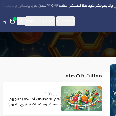
 يفوتكم كود هلا لطلبكم القادم💚
💚 شحن مبرد ومجاني ولا يفوتكم كود
٠
اللغة:
العربية
العملة:
ريال سعودي
٠
مقالات ذات صلة
٧ يناير ٢٠٢٥
أهم 10 مضادات أكسدة يحتاجهم
جسمك.. ومكملات تحتوي عليهم!