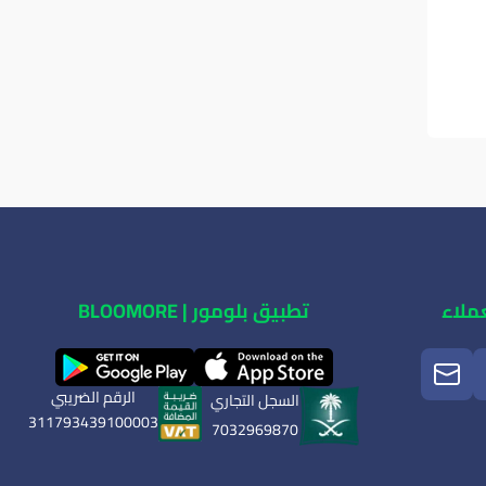
ملاء
تطبيق بلومور | BLOOMORE
الرقم الضريبي
السجل التجاري
311793439100003
7032969870