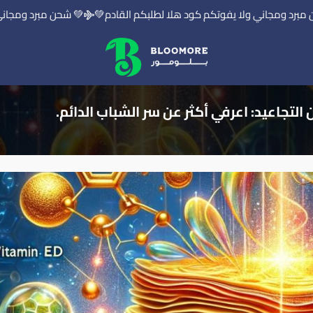
د ومجاني ولا يفوتكم كود هلا لطلبكم القادم💚
💚 شحن مبرد ومجاني ولا
بلومور | BLOOMORE
التجاعيد: اعرفي أكثر عن سر الشباب الدائم.