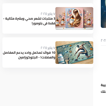
٧ يناير ٢٠٢٥
3 منتجات لشعر صحي وبشرة مثالية -
فقط في بلومور!
٧ يناير ٢٠٢٥
10 فوائد لمكمل واحد يدعم المفاصل
والعضلات! - الجلوكوزامين
والكوندرويتين
يبة
 وصحتك