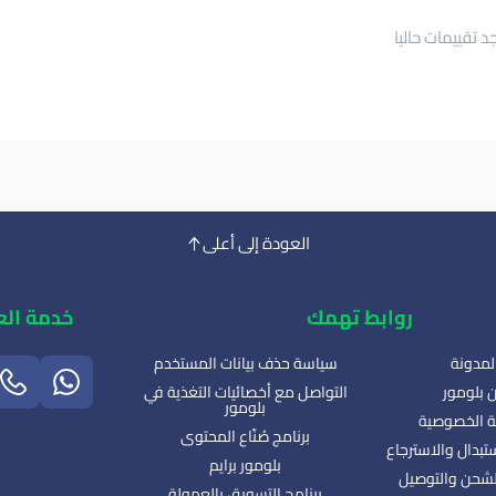
جد تقييمات حاليا
العودة إلى أعلى
روابط تهمك
خدمة الع
لمدونة
سياسة حذف بيانات المستخدم
 بلومور
التواصل مع أخصائيات التغذية في
بلومور
 الخصوصية
برنامج صُنّاع المحتوى
تبدال والاسترجاع
بلومور برايم
شحن والتوصيل
برنامج التسويق بالعمولة