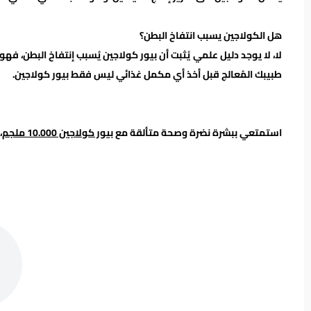
هل الكولاجين يسبب انتفاخ البطن؟
لا، لا يوجد دليل علمي يُثبت أن بيور كولاجين يُسبب إنتفاخ البطن، 
طبيبك المُعالج قبل أخذ أي مكمل غذائي ليس فقط بيور كولاجين.
استمتعي ببشرة نضرة وصحة متألقة مع
بيور كولاجين 10.000 ملجم
،