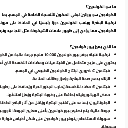
ما هو الكولاجين؟
الكولاجين هو بروتين ليفي المكون للأنسجة الضامة في الجسم، بما 
تركيبة البشرة و
يلعب الكولاجين دورًا رئيسيًا في الحفاظ على مرون
الكولاجين، مما يؤدي إلى ظهور علامات الشيخوخة مثل التجاعيد وتره
ما الذي يميز بيور كولاجين؟
تركيبة غنية: يوفر بيور كولاجين 000
يحتوي على مزيج متكامل من الفيتامينات ومضادات الأكسدة التي تُعز
فيتامين C: ضروري لإنتاج الكولاجين الطبيعي في الجسم.
الزنك: يدعم صحة البشرة ويُعزز وظائف المناعة.
فيتامين E: مضاد للأكسدة يُحارب الجذور الحرة ويُحافظ على رطوبة البشرة.
حمض الهيالورونيك: يُحافظ على رطوبة البشرة ويُعزز امتلائها.
الجلوتاثيون: يُساعد على تفتيح البشرة ويُقلل من آثار البقع الداكنة
جودة عالية: يتم تصنيع بيور كولاجين بأعلى معايير الجودة الأوروب
سهولة الاستخدام: يتوفر بيور كولاجين على شكل أكياس فوارة قا
بسهولة.