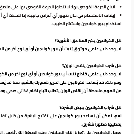
اتباع الجرعة المُوصى بها: لا تتجاوز الجرعة المُوصى بها على ملصق ا
إيقاف الاستخدام في حال ظهور أي أعراض جانبية: إذا لاحظت أي أ
استخدام بيور كولاجين واستشر الطبيب.
هل الكولاجين يكبر المناطق الأنثوية؟
لا يوجد دليل علمي موثوق يُثبت أن بيور كولاجين أو أي نوع آخر من الك
هل شرب الكولاجين ينقص الوزن؟
لا يوجد دليل علمي قاطع يُثبت أن بيور كولاجين أو أي نوع آخر من الك
ومع ذلك، قد يُساعد الكولاجين على تعزيز شعورك بالشبع، مما قد يُس
من المهم ملاحظة أن إنقاص الوزن يتطلب اتباع نظام غذائي صحي ومما
هل شراب الكولاجين يبيض البشرة؟
نعم، يُمكن أن يُساعد بيور كولاجين على تفتيح البشرة من خلال تقليل
يعطيها مظهراً مُشرق.
يعمل الكولاجين على تعزيز إنتاج الميلانين، وهو الصبغة التي تُضفي ال