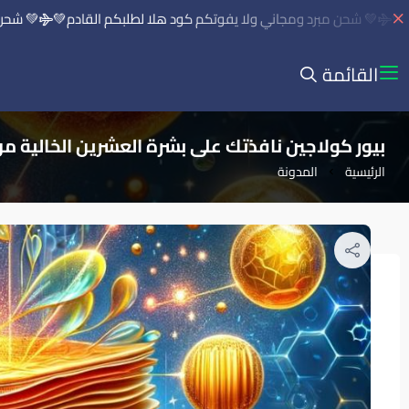
💚 شحن مبرد ومجاني ولا يفوتكم كود هلا لطلبكم القادم💚
💚 شحن مبر
القائمة
بيور كولاجين نافذتك على بشرة العشرين الخالية من 
الرئيسية
المدونة