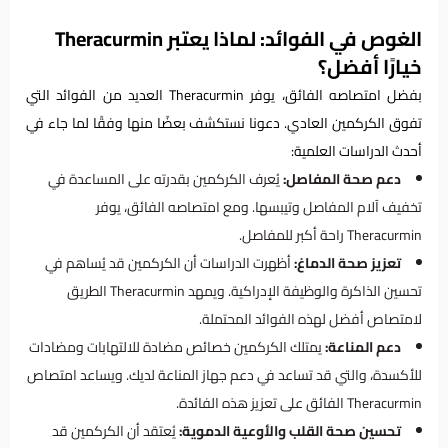
الغوص في الفوائد: لماذا يعتبر Theracurmin
خيارًا أفضل؟
بفضل امتصاصه الفائق، يوفر Theracurmin العديد من الفوائد التي
تفوق الكركمين العادي. دعونا نستكشف بعضًا منها وفقًا لما جاء في
أحدث الدراسات العلمية:
دعم صحة المفاصل:
يُعرف الكركمين بقدرته على المساعدة في
تخفيف آلام المفاصل وتيبسها. ومع امتصاصه الفائق، يوفر
Theracurmin راحة أكبر للمفاصل.
تعزيز صحة الدماغ:
أظهرت الدراسات أن الكركمين قد يُساهم في
تحسين الذاكرة والوظيفة الإدراكية. ويمهد Theracurmin الطريق
لامتصاص أفضل لهذه الفوائد المحتملة.
دعم المناعة:
يمتلك الكركمين خصائص مضادة للالتهابات ومضادات
للأكسدة، والتي قد تساعد في دعم جهاز المناعة لديك. ويساعد امتصاص
Theracurmin الفائق على تعزيز هذه الفائدة.
تحسين صحة القلب والأوعية الدموية:
يُعتقد أن الكركمين قد