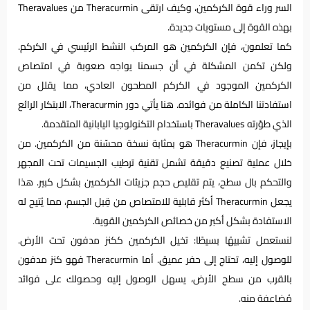
السر وراء قوة الكركمين، وكيف ارتقى Theracurmin من Theravalues
بهذه القوة إلى مستويات جديدة.
كما تعلمون، فإن الكركمين هو المركب النشط الرئيسي في الكركم.
ولكن تكمن المشكلة في أن جسمنا يواجه صعوبة في امتصاص
الكركمين الموجود في الكركم المطحون العادي، مما يقلل من
استفادتنا الكاملة من فوائده. هنا يأتي دور Theracurmin، الابتكار الرائع
الذي طوّرته Theravalues باستخدام التكنولوجيا اليابانية المتقدمة.
بإيجاز، فإن Theracurmin هو بمثابة نسخة محسّنة من الكركمين. من
خلال عملية تصنيع دقيقة تشمل تقنية ترطيب الجسيمات تحت المجهر
والتحكم بال سطح، يتم تقليص حجم جزيئات الكركمين بشكل كبير. هذا
يجعل Theracurmin أكثر قابلية للامتصاص من قِبل الجسم، مما يُتيح له
الاستفادة بشكل أكبر من خصائص الكركمين القوية.
لنستعمل تشبيهًا بسيطًا: تخيل الكركمين ككنز مدفون تحت الأرض.
للوصول إليه، تحتاج إلى حفر عميق. أما Theracurmin فهو كنز مدفون
بالقرب من سطح الأرض، يسهل الوصول إليه وحصولك على فوائد
مُضاعفة منه.