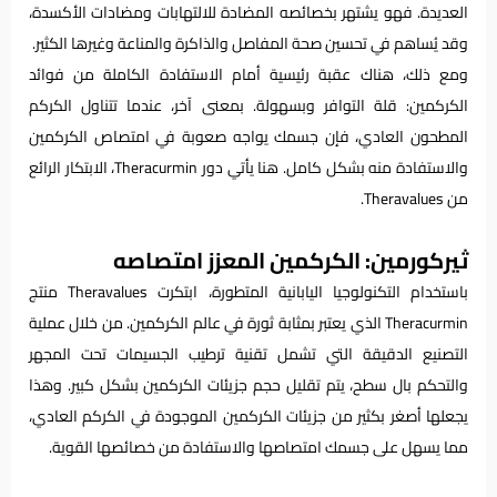
العديدة. فهو يشتهر بخصائصه المضادة للالتهابات ومضادات الأكسدة،
وقد يُساهم في تحسين صحة المفاصل والذاكرة والمناعة وغيرها الكثير.
ومع ذلك، هناك عقبة رئيسية أمام الاستفادة الكاملة من فوائد
الكركمين: قلة التوافر وبسهولة. بمعنى آخر، عندما تتناول الكركم
المطحون العادي، فإن جسمك يواجه صعوبة في امتصاص الكركمين
والاستفادة منه بشكل كامل. هنا يأتي دور Theracurmin، الابتكار الرائع
من Theravalues.
ثيركورمين: الكركمين المعزز امتصاصه
باستخدام التكنولوجيا اليابانية المتطورة، ابتكرت Theravalues منتج
Theracurmin الذي يعتبر بمثابة ثورة في عالم الكركمين. من خلال عملية
التصنيع الدقيقة التي تشمل تقنية ترطيب الجسيمات تحت المجهر
والتحكم بال سطح، يتم تقليل حجم جزيئات الكركمين بشكل كبير. وهذا
يجعلها أصغر بكثير من جزيئات الكركمين الموجودة في الكركم العادي،
مما يسهل على جسمك امتصاصها والاستفادة من خصائصها القوية.