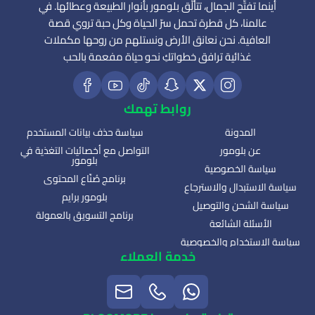
أينما تفتّح الجمال، تتألّق بلومور بأنوار الطبيعة وعطائها. في
عالمنا، كل قطرة تحمل سرّ الحياة وكل حبة تروي قصة
العافية. نحن نعانق الأرض ونستلهم من روحها مكملات
غذائية ترافق خطواتكِ نحو حياة مفعمة بالحب
روابط تهمك
المدونة
سياسة حذف بيانات المستخدم
عن بلومور
التواصل مع أخصائيات التغذية في
بلومور
سياسة الخصوصية
برنامج صُنّاع المحتوى
سياسة الاستبدال والاسترجاع
بلومور برايم
سياسة الشحن والتوصيل
برنامج التسويق بالعمولة
الأسئلة الشائعة
سياسة الاستخدام والخصوصية
خدمة العملاء