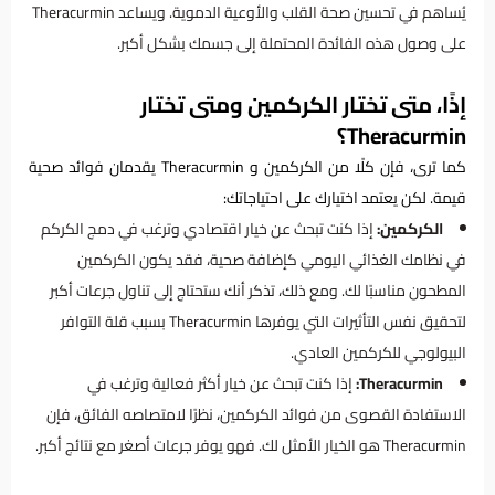
يُساهم في تحسين صحة القلب والأوعية الدموية. ويساعد Theracurmin
على وصول هذه الفائدة المحتملة إلى جسمك بشكل أكبر.
إذًا، متى تختار الكركمين ومتى تختار
Theracurmin؟
كما ترى، فإن كلًا من الكركمين و Theracurmin يقدمان فوائد صحية
قيمة. لكن يعتمد اختيارك على احتياجاتك:
الكركمين:
إذا كنت تبحث عن خيار اقتصادي وترغب في دمج الكركم
في نظامك الغذائي اليومي كإضافة صحية، فقد يكون الكركمين
المطحون مناسبًا لك. ومع ذلك، تذكر أنك ستحتاج إلى تناول جرعات أكبر
لتحقيق نفس التأثيرات التي يوفرها Theracurmin بسبب قلة التوافر
البيولوجي للكركمين العادي.
Theracurmin:
إذا كنت تبحث عن خيار أكثر فعالية وترغب في
الاستفادة القصوى من فوائد الكركمين، نظرًا لامتصاصه الفائق، فإن
Theracurmin هو الخيار الأمثل لك. فهو يوفر جرعات أصغر مع نتائج أكبر.