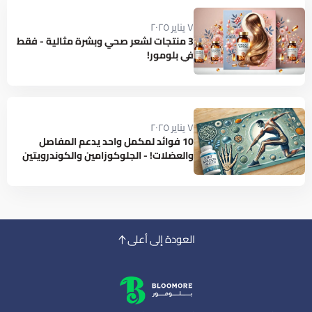
٧ يناير ٢٠٢٥
3 منتجات لشعر صحي وبشرة مثالية - فقط
في بلومور!
٧ يناير ٢٠٢٥
10 فوائد لمكمل واحد يدعم المفاصل
والعضلات! - الجلوكوزامين والكوندرويتين
العودة إلى أعلى