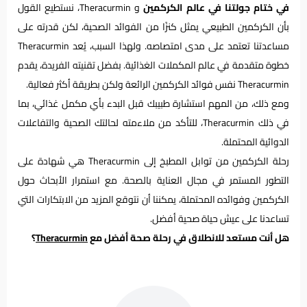
في ختام جولتنا في عالم الكركمين
و Theracurmin، نستطيع القول
بأن الكركمين الطبيعي يمثل كنزًا من الفوائد الصحية، لكن قدرته على
مساعدتنا تعتمد على مدى امتصاصه. ولهذا السبب، يُعد Theracurmin
خطوة متقدمة في عالم المكملات الغذائية. بفضل تقنيته الفريدة، يقدم
Theracurmin نفس فوائد الكركمين الرائعة ولكن بطريقة أكثر فعالية.
ومع ذلك، من المهم استشارة طبيبك قبل البدء بأي مكمل غذائي، بما
في ذلك Theracurmin، للتأكد من ملاءمته لحالتك الصحية والتفاعلات
الدوائية المحتملة.
رحلة الكركمين من توابل المطبخ إلى Theracurmin هي شهادة على
التطور المستمر في مجال العناية بالصحة. مع استمرار الأبحاث حول
الكركمين وفوائده المحتملة، يمكننا أن نتوقع المزيد من الابتكارات التي
تساعدنا على عيش حياة صحية أفضل.
هل أنت مستعد للانطلاق في رحلة صحة أفضل مع
Theracurmin
؟