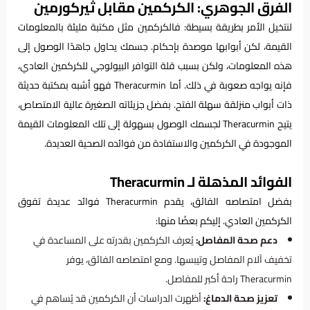
الفرق الجوهري: الكركمين مقابل ثيركورمين
لنتخيل الأمر بطريقة بسيطة: فالكركمين مثل مكتبة مليئة بالمعلومات
القيمة، لكن أبوابها موصدة بإحكام. جسمك يحاول جاهدًا الوصول إلى
هذه المعلومات، ولكن بسبب قلة التوافر البيولوجي للكركمين العادي،
فإنه يواجه صعوبة في ذلك. أما Theracurmin فهو أشبه بمكتبة حديثة
ذات أبواب منزلقة سهلة الفتح. بفضل جزيئاته الصغيرة عالية الامتصاص،
يتيح Theracurmin لجسمك الوصول بسهولة إلى تلك المعلومات القيمة
الموجودة في الكركمين والاستفادة من فوائده الصحية العديدة.
الفوائد المذهلة لـ Theracurmin
بفضل امتصاصه الفائق، يقدم Theracurmin فوائد عديدة تفوق
الكركمين العادي. إليكم بعضًا منها:
دعم صحة المفاصل:
يُعرف الكركمين بقدرته على المساعدة في
تخفيف آلام المفاصل وتيبسها. ومع امتصاصه الفائق، يوفر
Theracurmin راحة أكبر للمفاصل.
تعزيز صحة الدماغ:
أظهرت الدراسات أن الكركمين قد يُساهم في