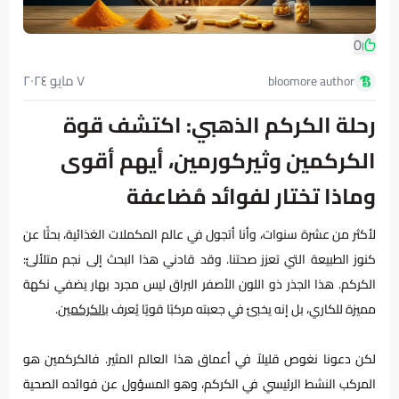
0
٧ مايو ٢٠٢٤
bloomore author
رحلة الكركم الذهبي: اكتشف قوة
الكركمين وثيركورمين، أيهم أقوى
وماذا تختار لفوائد مُضاعفة
لأكثر من عشرة سنوات، وأنا أتجول في عالم المكملات الغذائية، بحثًا عن
كنوز الطبيعة التي تعزز صحتنا. وقد قادني هذا البحث إلى نجم متلألئ:
الكركم. هذا الجذر ذو اللون الأصفر البراق ليس مجرد بهار يضفي نكهة
مميزة للكاري، بل إنه يخبئ في جعبته مركبًا قويًا يُعرف
بالكركمين
.
لكن دعونا نغوص قليلاً في أعماق هذا العالم المثير. فالكركمين هو
المركب النشط الرئيسي في الكركم، وهو المسؤول عن فوائده الصحية