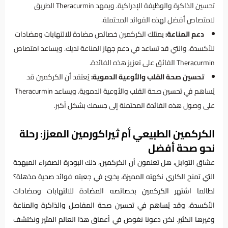
تحسين الذاكرة والوظيفة الإدراكية. ويمهد Theracurmin الطريق
لامتصاص أفضل لهذه الفوائد المحتملة.
دعم المناعة:
يمتلك الكركمين خصائص مضادة للالتهابات ومضادات
للأكسدة، والتي قد تساعد في دعم جهاز المناعة لديك. ويساعد امتصاص
Theracurmin الفائق على تعزيز هذه الفائدة.
تحسين صحة القلب والأوعية الدموية:
يُعتقد أن الكركمين قد
يُساهم في تحسين صحة القلب والأوعية الدموية. ويساعد Theracurmin
على وصول هذه الفائدة المحتملة إلى جسمك بشكل أكبر.
الكركمين الطبيعي أم ثيراكورمين المعزز: رحلة
نحو صحة أفضل
عشاق التوابل، هل تعلمون أن الكركمين، ذلك البودرة الصفراء المبهجة
التي تمنح الكاري نكهته المميزة، يخبئ في جعبته فوائد صحية مذهلة؟
لطالما اشتهر الكركمين بخصائصه المضادة للالتهابات ومضادات
الأكسدة، وقد يُساهم في تحسين صحة المفاصل والذاكرة والمناعة
وغيرها الكثير. لكن دعونا نغوص في أعماق هذا العالم المثير ونكتشف