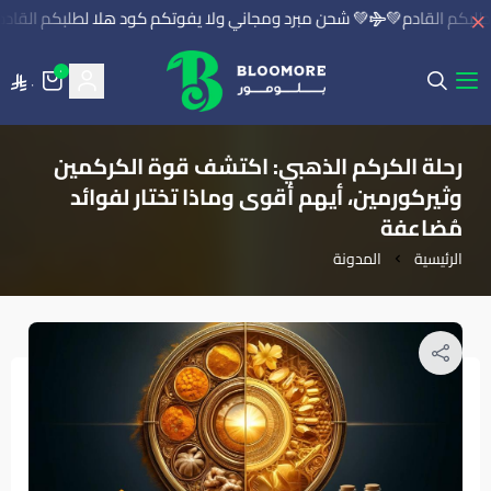
 شحن مبرد ومجاني ولا يفوتكم كود هلا لطلبكم القادم💚
💚 شحن مبرد و
٠
٠
بلومور | BLOOMORE
رحلة الكركم الذهبي: اكتشف قوة الكركمين
وثيركورمين، أيهم أقوى وماذا تختار لفوائد
مُضاعفة
المدونة
الرئيسية