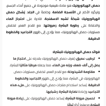
حمض الهيالورونيك
هو مادة طبيعية موجودة في جميع أنحاء الجسم،
وتركّزه الأكبر في
الأنسجة الضامة
، وخاصةً في
الجلد
.
يُشكل حمض
الهيالورونيك شبكةً تشبه الاسفنجة
، قادرة على
احتجاز الماء
والحفاظ على
رطوبة البشرة
و
مرونتها
. مع تقدم العمر، تنخفض
مستويات حمض الهيالورونيك، مما يؤدي إلى ظهور
التجاعيد والخطوط
الدقيقة
.
فوائد حمض الهيالورونيك للبشرة:
ترطيب عميق:
يُعرف حمض الهيالورونيك بقدرته على
احتجاز ما
يصل إلى ألف ضعف وزنه من الماء
، مما يجعله
مرطبًا مثاليًا
للبشرة.
مقاومة الشيخوخة:
مع تقدم العمر، تنخفض مستويات حمض
الهيالورونيك في البشرة، مما يؤدي إلى ظهور
التجاعيد والخطوط
الدقيقة
. يُساعد استخدام منتجات حمض الهيالورونيك على
ملء هذه
التجاعيد
وإعادة
نضارة البشرة
و
شبابها
.
تحسين مرونة البشرة:
يُساعد حمض الهيالورونيك على
زيادة مرونة
البشرة
وجعلها أكثر
ثباتًا
.