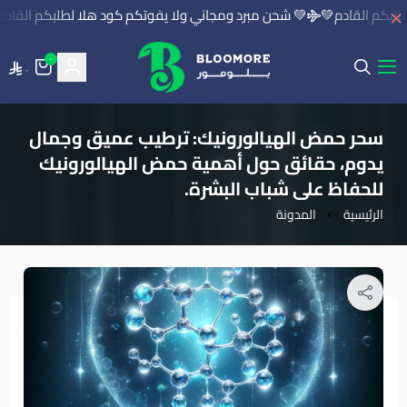
 شحن مبرد ومجاني ولا يفوتكم كود هلا لطلبكم القادم💚
💚 شحن مبرد 
٠
٠
بلومور | BLOOMORE
سحر حمض الهيالورونيك: ترطيب عميق وجمال
يدوم، حقائق حول أهمية حمض الهيالورونيك
للحفاظ على شباب البشرة.
المدونة
الرئيسية