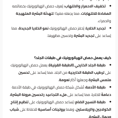
تخفيف الاحمرار والالتهاب:
يُعرف حمض الهيالورونيك بخصائصه
المضادة للالتهابات
، مما يجعله مفيدًا ل
تهدئة البشرة المتهيجة
والحمراء.
تجديد الخلايا:
يُحفز حمض الهيالورونيك
نمو الخلايا الجديدة
، مما
يُساعد على
تجديد البشرة
وتحسين مظهرها.
كيف يعمل حمض الهيالورونيك في طبقات الجلد؟
طبقة الجلد الخارجي (الطبقة القرنية):
يعمل حمض الهيالورونيك
على
ترطيب الطبقة الخارجية
من الجلد، مما يُساعد على
تحسين
ملمس البشرة
وجعلها أكثر
نعومة
.
طبقة الأدمة:
تُشكل شبكة حمض الهيالورونيك في طبقة الأدمة
دعامةً
للخلايا، مما يُساعد على
ملء التجاعيد
و
تحسين مرونة البشرة
.
طبقة النسيج الضام:
يُساعد حمض الهيالورونيك على
تنظيم إنتاج
الكولاجين والإيلاستين
، وهما
بروتينات أساسية
للحفاظ على
شباب
وجمال البشرة
.