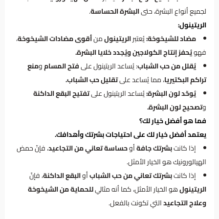
لجميع أنواع البشرة، حتى
البشرة الحساسة
.
الريتينول:
مضاد للشيخوخة:
يُعتبر
الريتينول
من
أقوى مضادات الشيخوخة
،
فهو
يُحفز إنتاج الكولاجين ويُجدد خلايا البشرة.
يُقلل من حب الشباب
: يُساعد الريتينول على
فتح المسام
و
منع
تراكم البكتيريا
، مما يُساعد على
تقليل حب الشباب.
يُوحّد لون البشرة:
يُساعد الريتينول على
تفتيح البقع الداكنة
و
تصحيح لون البشرة.
فما هو أفضل خيار لك؟
يعتمد أفضل خيار لك على احتياجات بشرتك وأهدافك.
إذا كانت
بشرتك
جافة
أو
حساسة
تعاني من التجاعيد
، فإنّ حمض
الهيالورونيك هو الخيار الأمثل.
إذا كانت
بشرتك تعاني من حب الشباب
أو
البقع الداكنة
، فإنّ
الريتينول
هو الخيار الأمثل، كما أنه مثالي
للحماية من الشيخوخة
وعلاج التجاعيد
التي تكونت بالفعل.