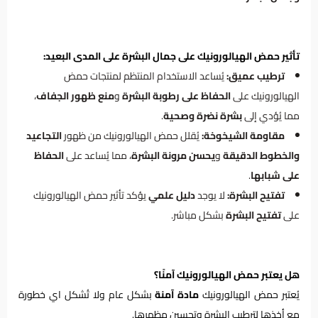
تأثير حمض الهيالورونيك على جمال البشرة على المدى البعيد:
ترطيب عميق:
يُساعد الاستخدام المنتظم لمنتجات حمض
الهيالورونيك على
الحفاظ على رطوبة البشرة
و
منع ظهور الجفاف
،
مما يُؤدي إلى
بشرة نضرة وصحية
.
مقاومة الشيخوخة:
يُقلل حمض الهيالورونيك من ظهور
التجاعيد
والخطوط الدقيقة
و
يحسن مرونة البشرة
، مما يُساعد على
الحفاظ
على شبابها
.
تفتيح البشرة:
لا يوجد
دليل علمي
يؤكد تأثير حمض الهيالورونيك
على
تفتيح البشرة
بشكل مباشر.
هل يعتبر حمض الهيالورونيك آمنًا؟
يُعتبر حمض الهيالورونيك
مادة آمنة
بشكل عام ولا تُشكل اي خطورة
مع أخذها لترطيب البشرة وتحسين مظهرها.