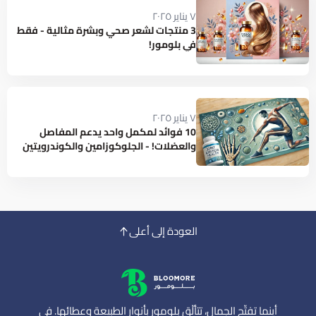
٧ يناير ٢٠٢٥
3 منتجات لشعر صحي وبشرة مثالية - فقط
في بلومور!
٧ يناير ٢٠٢٥
10 فوائد لمكمل واحد يدعم المفاصل
والعضلات! - الجلوكوزامين والكوندرويتين
العودة إلى أعلى
أينما تفتّح الجمال، تتألّق بلومور بأنوار الطبيعة وعطائها. في