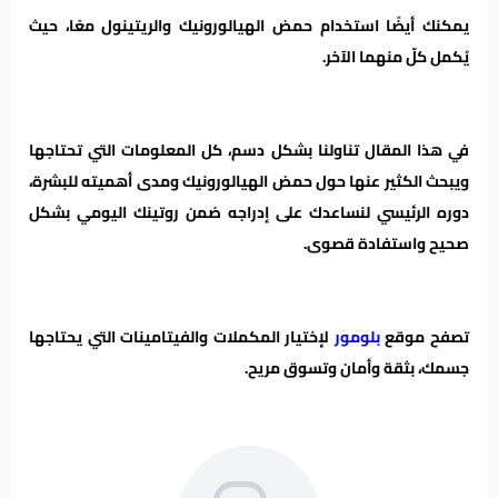
يمكنك أيضًا استخدام حمض الهيالورونيك والريتينول معًا، حيث
يُكمل كلّ منهما الآخر.
في هذا المقال تناولنا بشكل دسم، كل المعلومات التي تحتاجها
ويبحث الكثير عنها حول حمض الهيالورونيك ومدى أهميته للبشرة،
دوره الرئيسي لنساعدك على إدراجه ضمن روتينك اليومي بشكل
صحيح واستفادة قصوى.
تصفح موقع
بلومور
لإختيار المكملات والفيتامينات التي يحتاجها
جسمك، بثقة وأمان وتسوق مريح.