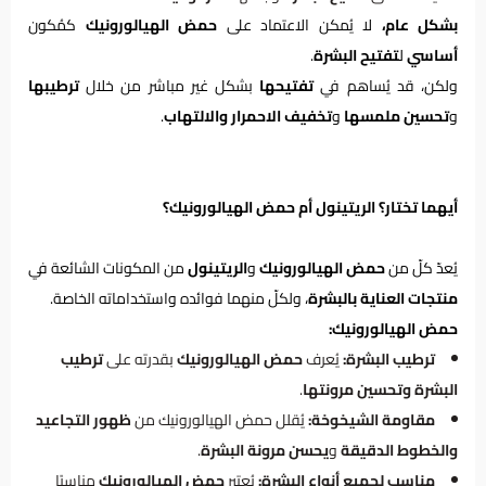
بشكل عام،
لا يُمكن الاعتماد على
حمض الهيالورونيك
كمُكون
أساسي
ل
تفتيح البشرة
.
ولكن، قد يُساهم في
تفتيحها
بشكل غير مباشر من خلال
ترطيبها
و
تحسين ملمسها
و
تخفيف الاحمرار والالتهاب
.
أيهما تختار؟ الريتينول أم حمض الهيالورونيك؟
يُعدّ كلّ من
حمض الهيالورونيك
و
الريتينول
من المكونات الشائعة في
منتجات العناية بالبشرة
، ولكلّ منهما فوائده واستخداماته الخاصة.
حمض الهيالورونيك:
ترطيب البشرة:
يُعرف
حمض الهيالورونيك
بقدرته على
ترطيب
البشرة وتحسين مرونتها
.
مقاومة الشيخوخة:
يُقلل حمض الهيالورونيك من
ظهور التجاعيد
والخطوط الدقيقة
و
يحسن مرونة البشرة
.
مناسب لجميع أنواع البشرة:
يُعتبر
حمض الهيالورونيك
مناسبًا