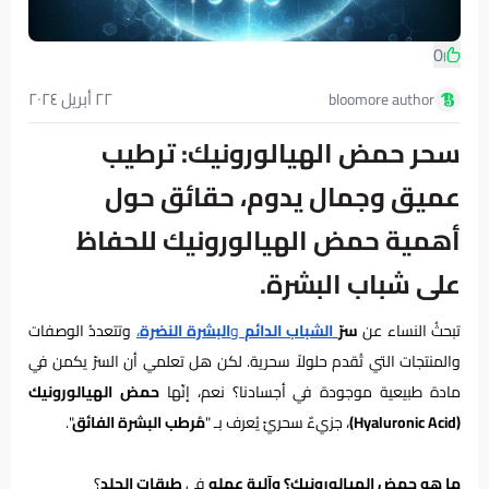
0
٢٢ أبريل ٢٠٢٤
bloomore author
سحر حمض الهيالورونيك: ترطيب
عميق وجمال يدوم، حقائق حول
أهمية حمض الهيالورونيك للحفاظ
على شباب البشرة.
تبحثُ النساء عن
سرّ
الشباب الدائم
و
البشرة النضرة
،
وتتعددُ الوصفات
والمنتجات التي تُقدم حلولاً سحرية. لكن هل تعلمي أن السرّ يكمن في
مادة طبيعية موجودة في أجسادنا؟ نعم، إنّها
حمض الهيالورونيك
(Hyaluronic Acid)
، جزيءٌ سحريّ يُعرف بـ "
مُرطب البشرة الفائق
".
ما هو حمض الهيالورونيك؟ و
آلية عمله
في
طبقات الجلد
؟