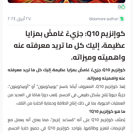
0
٢٧ أبريل ٢٠٢٤
bloomore author
كوإنزيم Q10: جزيءٌ غامضٌ بمزايا
عظيمة، إليك كل ما تريد معرفته عنه
واهميته وميزاته.
كوإنزيم Q10: جزيءٌ غامضٌ بمزايا عظيمة، إليك كل ما تريد معرفته
عنه واهميته وميزاته.
يُعدّ كوإنزيم Q10، المعروف أيضًا باسم "يوبيكوينون" أو "أوبيكوينون"،
جزيئًا حيويًا يُنتج بشكل طبيعي في الجسم. يُلعب دورًا هامًا في العديد من
العمليات الحيوية، بما في ذلك إنتاج الطاقة وحماية الخلايا من التلف.
ما هو كوإنزيم Q10؟
يُصنّف كوإنزيم Q10 على أنه "مُساعد إنزيم"، مما يعني أنه يعمل مع
الإنزيمات لتعزيز وظائفها. يتواجد كوإنزيم Q10 في جميع خلايا الجسم،