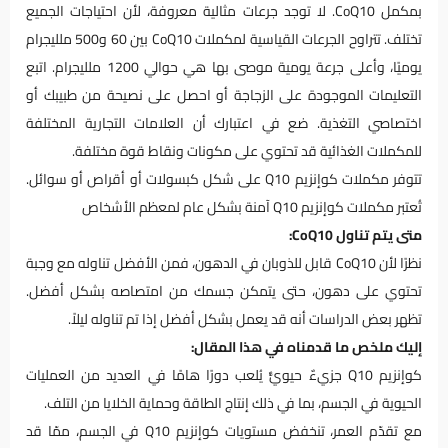
بمكمل CoQ10. لا توجد جرعات مثالية معروفة، لأن احتياجات الجميع
تختلف. تتراوح الجرعات القياسية لمكملات CoQ10 بين 60 و500 ملليجرام
يوميًا، وأعلى جرعة يومية موصى بها هي حوالي 1200 ملليجرام. اتبع
التعليمات الموجودة على الزجاجة أو احصل على نصيحة من طبيبك أو
اختصاصي التغذية. ضع في اعتبارك أن العلامات التجارية المختلفة
للمكملات الغذائية قد تحتوي على مكونات ونقاط قوة مختلفة.
تتوفر مكملات كوإنزيم Q10 على شكل كبسولات أو أقراص أو سوائل.
تُعتبر مكملات كوإنزيم Q10 آمنة بشكل عام لمعظم الأشخاص
متى يتم تناول CoQ10:
نظرًا لأن CoQ10 قابل للذوبان في الدهون، فمن الأفضل تناوله مع وجبة
تحتوي على دهون، حتى يتمكن جسمك من امتصاصه بشكل أفضل.
تظهر بعض الدراسات أنه قد يعمل بشكل أفضل إذا تم تناوله ليلاً.
إليك ملخص ما قدمناه في هذا المقال:
كوإنزيم Q10 جزيءٌ حيويٌّ يُلعب دورًا هامًا في العديد من العمليات
الحيوية في الجسم، بما في ذلك إنتاج الطاقة وحماية الخلايا من التلف.
مع تقدّم العمر، تنخفض مستويات كوإنزيم Q10 في الجسم، ممّا قد