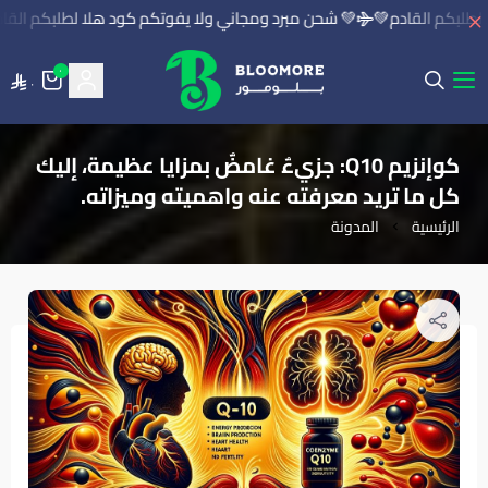
طلبكم القادم💚
💚 شحن مبرد ومجاني ولا يفوتكم كود هلا لطلبكم القاد
٠
٠
بلومور | BLOOMORE
كوإنزيم Q10: جزيءٌ غامضٌ بمزايا عظيمة، إليك
كل ما تريد معرفته عنه واهميته وميزاته.
الرئيسية
المدونة