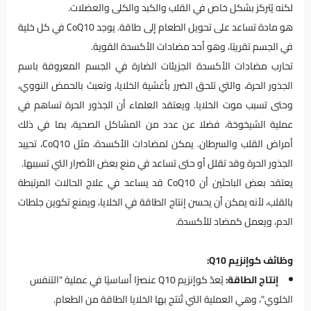
لكنه يُتركز بشكل خاص في القلب والكبد والكلى والعضلات.
هو مادة تساعد على تحويل الطعام إلى طاقة. يوجد CoQ10 في كل خلية
في الجسم تقريبًا، وهو أحد مضادات الأكسدة القوية.
تحارب مضادات الأكسدة الجزيئات الضارة في الجسم المعروفة باسم
الجذور الحرة، والتي تلحق الضرر بأغشية الخلايا، وتعبث بالحمض النووي،
وحتى تسبب موت الخلايا. ويعتقد العلماء أن الجذور الحرة تساهم في
عملية الشيخوخة، فضلا عن عدد من المشاكل الصحية، بما في ذلك
أمراض القلب والسرطان. يمكن لمضادات الأكسدة، مثل CoQ10، تحييد
الجذور الحرة وقد تقلل أو حتى تساعد في منع بعض الأضرار التي تسببها.
يعتقد بعض الباحثين أن CoQ10 قد يساعد في علاج الحالات المرتبطة
بالقلب، لأنه يمكن أن يحسن إنتاج الطاقة في الخلايا، ويمنع تكوين جلطات
الدم، ويعمل كمضاد للأكسدة.
وظائف كوإنزيم Q10:
إنتاج الطاقة:
يُعدّ كوإنزيم Q10 عنصرًا أساسيًا في عملية "التنفس
الخلوي"، وهي العملية التي تُنتج بها الخلايا الطاقة من الطعام.