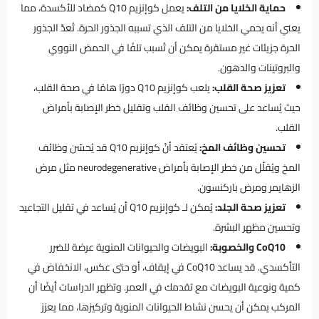
حماية الخلايا من التلف:
يعمل كوإنزيم Q10 كمضاد للأكسدة، مما
يعني أنه يحمي الخلايا من التلف الذي تسببه الجذور الحرة. تُعدّ الجذور
الحرة جزيئات غير مستقرة يمكن أن تُسبب تلفًا في الحمض النووي
والبروتينات والدهون.
تعزيز صحة القلب:
يلعب كوإنزيم Q10 دورًا هامًا في صحة القلب،
حيث يُساعد على تحسين وظائف القلب وتقليل خطر الإصابة بأمراض
القلب.
تحسين وظائف المخ:
يُعتقد أنّ كوإنزيم Q10 قد يُحسّن وظائف
المخ ويُقلّل من خطر الإصابة بأمراض neurodegenerative مثل مرض
الزهايمر ومرض باركنسون.
تعزيز صحة الجلد:
يُمكن لـ كوإنزيم Q10 أن يُساعد في تقليل التجاعيد
وتحسين مظهر البشرة.
CoQ10 والخصوبة:
البويضات والحيوانات المنوية عرضة للضرر
التأكسدي. قد يساعد CoQ10 في إيقاف، أو حتى عكس، الانخفاض في
كمية ونوعية البويضات مع تقدمك في العمر. وتظهر الدراسات أيضًا أن
المركب يمكن أن يحسن نشاط الحيوانات المنوية وتركيزها، مما يعزز