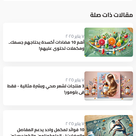
مقالات ذات صلة
٧ يناير ٢٠٢٥
أهم 10 مضادات أكسدة يحتاجهم جسمك..
ومكملات تحتوي عليهم!
٧ يناير ٢٠٢٥
3 منتجات لشعر صحي وبشرة مثالية - فقط
في بلومور!
٧ يناير ٢٠٢٥
10 فوائد لمكمل واحد يدعم المفاصل
والعضلات! - الجلوكوزامين والكوندرويتين