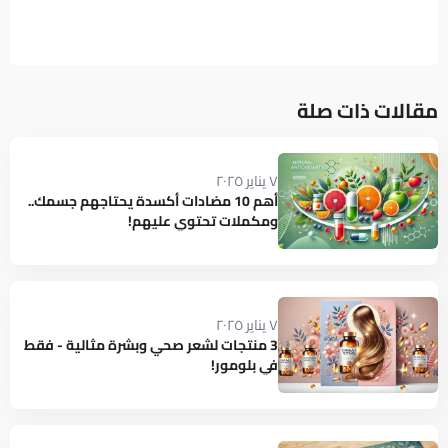
مقالات ذات صلة
٧ يناير ٢٠٢٥
أهم 10 مضادات أكسدة يحتاجهم جسمك..
ومكملات تحتوي عليهم!
٧ يناير ٢٠٢٥
3 منتجات لشعر صحي وبشرة مثالية - فقط
في بلومور!