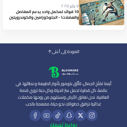
٧ يناير ٢٠٢٥
10 فوائد لمكمل واحد يدعم المفاصل
والعضلات! - الجلوكوزامين والكوندرويتين
العودة إلى أعلى
أينما تفتّح الجمال، تتألّق بلومور بأنوار الطبيعة وعطائها. في
عالمنا، كل قطرة تحمل سرّ الحياة وكل حبة تروي قصة
العافية. نحن نعانق الأرض ونستلهم من روحها مكملات
غذائية ترافق خطواتكِ نحو حياة مفعمة بالحب
روابط تهمك