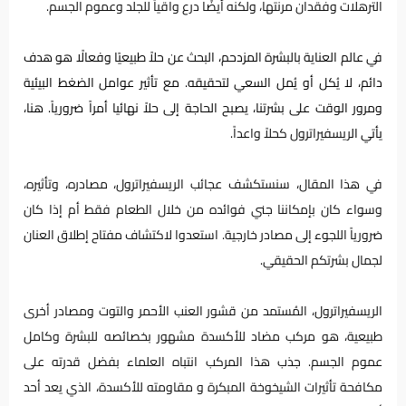
الترهلات وفقدان مرنتها، ولكنه أيضًا درع واقياً للجلد وعموم الجسم.
في عالم العناية بالبشرة المزدحم، البحث عن حلاً طبيعيًا وفعالًا هو هدف
دائم، لا يُكل أو يُمل السعي لتحقيقه. مع تأثير عوامل الضغط البيئية
ومرور الوقت على بشرتنا، يصبح الحاجة إلى حلاً نهائيا أمراً ضرورياً. هنا،
يأتي ال
ريسفيراترول كحلاً واعداً.
في هذا المقال، سنستكشف عجائب الريسفيراترول، مصادره، وتأثيره،
وسواء كان بإمكاننا جني فوائده من خلال الطعام فقط أم إذا كان
ضرورياً اللجوء إلى مصادر خارجية. استعدوا لاكتشاف مفتاح إطلاق العنان
لجمال بشرتكم الحقيقي.
الريسفيراترول، المُستمد من قشور العنب الأحمر والتوت ومصادر أخرى
طبيعية، هو مركب مضاد للأكسدة مشهور بخصائصه للبشرة وكامل
عموم الجسم. جذب هذا المركب انتباه العلماء بفضل قدرته على
مكافحة تأثيرات الشيخوخة المبكرة و مقاومته للأكسدة، الذي يعد أحد