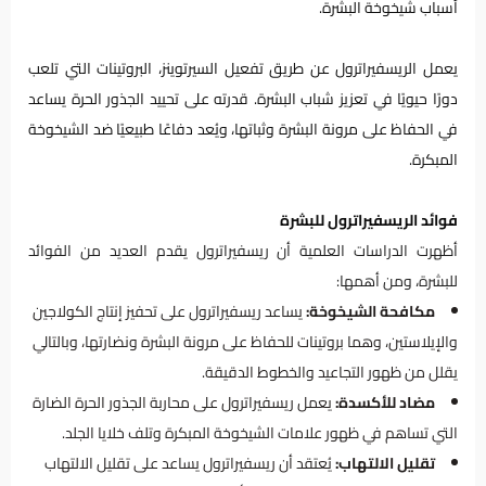
أسباب شيخوخة البشرة.
يعمل الريسفيراترول عن طريق تفعيل السيرتوينز، البروتينات التي تلعب
دورًا حيويًا في تعزيز شباب البشرة. قدرته على تحييد الجذور الحرة يساعد
في الحفاظ على مرونة البشرة وثباتها، ويُعد دفاعًا طبيعيًا ضد الشيخوخة
المبكرة.
فوائد الريسفيراترول للبشرة
أظهرت الدراسات العلمية أن ريسفيراترول يقدم العديد من الفوائد
للبشرة، ومن أهمها:
مكافحة الشيخوخة:
يساعد ريسفيراترول على تحفيز إنتاج الكولاجين
والإيلاستين، وهما بروتينات للحفاظ على مرونة البشرة ونضارتها، وبالتالي
يقلل من ظهور التجاعيد والخطوط الدقيقة.
مضاد للأكسدة:
يعمل ريسفيراترول على محاربة الجذور الحرة الضارة
التي تساهم في ظهور علامات الشيخوخة المبكرة وتلف خلايا الجلد.
تقليل الالتهاب:
يُعتقد أن ريسفيراترول يساعد على تقليل الالتهاب