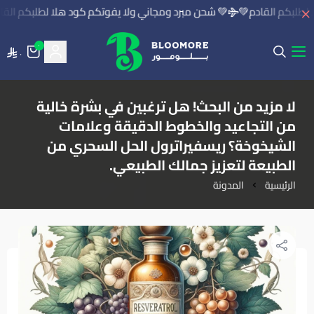
لطلبكم القادم💚
💚 شحن مبرد ومجاني ولا يفوتكم كود هلا لطلبكم القاد
٠
٠
بلومور | BLOOMORE
لا مزيد من البحث! هل ترغبين في بشرة خالية
من التجاعيد والخطوط الدقيقة وعلامات
الشيخوخة؟ ريسفيراترول الحل السحري من
الطبيعة لتعزيز جمالك الطبيعي.
الرئيسية
المدونة