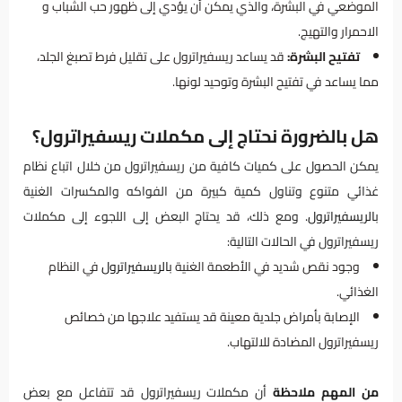
الموضعي في البشرة، والذي يمكن أن يؤدي إلى ظهور حب الشباب و
الاحمرار والتهيج.
تفتيح البشرة:
قد يساعد ريسفيراترول على تقليل فرط تصبغ الجلد،
مما يساعد في تفتيح البشرة وتوحيد لونها.
هل بالضرورة نحتاج إلى مكملات ريسفيراترول؟
يمكن الحصول على كميات كافية من ريسفيراترول من خلال اتباع نظام
غذائي متنوع وتناول كمية كبيرة من الفواكه والمكسرات الغنية
ب
الريسفيراترول
. ومع ذلك، قد يحتاج البعض إلى اللجوء إلى مكملات
ريسفيراترول في الحالات التالية:
وجود نقص شديد في الأطعمة الغنية ب
الريسفيراترول
في النظام
الغذائي.
الإصابة بأمراض جلدية معينة قد يستفيد علاجها من خصائص
ريسفيراترول المضادة للالتهاب.
من المهم ملاحظة
أن مكملات ريسفيراترول قد تتفاعل مع بعض