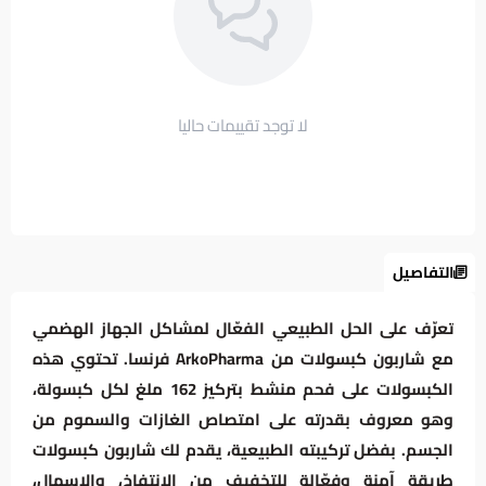
لا توجد تقييمات حاليا
التفاصيل
تعرّف على الحل الطبيعي الفعّال لمشاكل الجهاز الهضمي
مع شاربون كبسولات من ArkoPharma فرنسا. تحتوي هذه
الكبسولات على فحم منشط بتركيز 162 ملغ لكل كبسولة،
وهو معروف بقدرته على امتصاص الغازات والسموم من
الجسم. بفضل تركيبته الطبيعية، يقدم لك شاربون كبسولات
طريقة آمنة وفعّالة للتخفيف من الانتفاخ، والإسهال،