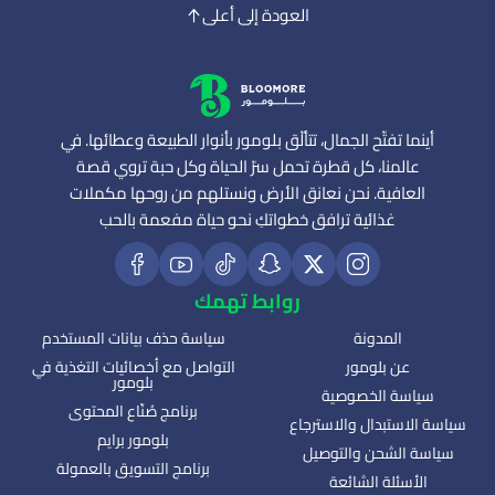
العودة إلى أعلى
أينما تفتّح الجمال، تتألّق بلومور بأنوار الطبيعة وعطائها. في
عالمنا، كل قطرة تحمل سرّ الحياة وكل حبة تروي قصة
العافية. نحن نعانق الأرض ونستلهم من روحها مكملات
غذائية ترافق خطواتكِ نحو حياة مفعمة بالحب
روابط تهمك
المدونة
سياسة حذف بيانات المستخدم
عن بلومور
التواصل مع أخصائيات التغذية في
بلومور
سياسة الخصوصية
برنامج صُنّاع المحتوى
سياسة الاستبدال والاسترجاع
بلومور برايم
سياسة الشحن والتوصيل
برنامج التسويق بالعمولة
الأسئلة الشائعة