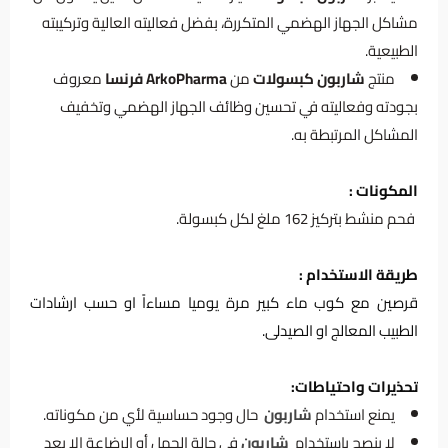
مشاكل الجهاز الهضمي المتكررة، بفضل فعاليته العالية وتركيبته
الطبيعية.
منتج
شاربون كبسولات
من
ArkoPharma فرنسا
معروف
بجودته وفعاليته في تحسين وظائف الجهاز الهضمي وتخفيف
المشاكل المرتبطة به.
المكونات :
فحم منشط بتركيز 162 ملغ لكل كبسولة.
طريقة الاستخدام :
قرصين مع كوب ماء كبير مرة يوميا مساءاً او حسب ارشادات
الطبيب المعالج او الصيدلى.
تحذيرات واحتياطات:
يمنع استخدام
شاربون
حال وجود حساسية لأي من مكوناته.
لا ينصح باستخدام
شاربون
في حالة الحمل أو الرضاعة إلا بعد