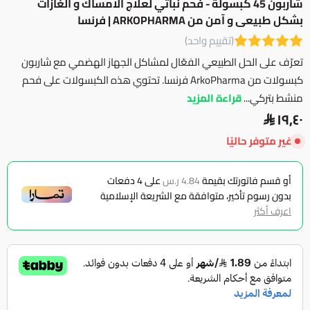
شاربون 45 كبسولة - فحم نباتي لعلاج الامساك و الغازات
بشكل طبيعى و آمن من ARKOPHARMA | فرنسا
(تقييم واحد)
تعرّف على الحل الطبيعي الفعّال لمشاكل الجهاز الهضمي مع شاربون
كبسولات من ArkoPharma فرنسا. تحتوي هذه الكبسولات على فحم
منشط بتركي...
قراءة المزيد
١٩٫٤٠
غير متوفر حاليًا
أو قسم فاتورتك بقيمة
4.84 ر.س
على
4
دفعات
بدون رسوم تأخير، متوافقة مع الشريعة الإسلامية
اعرف أكثر