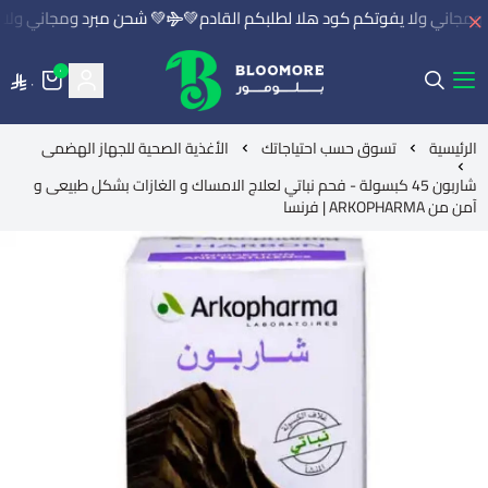
مجاني ولا يفوتكم كود هلا لطلبكم القادم💚
💚 شحن مبرد ومجاني ولا ي
٠
٠
بلومور | BLOOMORE
الرئيسية
تسوق حسب احتياجاتك
الأغذية الصحية للجهاز الهضمى
شاربون 45 كبسولة - فحم نباتي لعلاج الامساك و الغازات بشكل طبيعى و
آمن من ARKOPHARMA | فرنسا