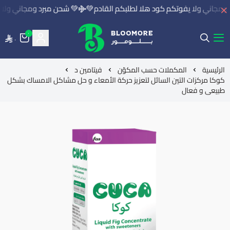
مجاني ولا يفوتكم كود هلا لطلبكم القادم💚
💚 شحن مبرد ومجاني ولا ي
٠
٠
بلومور | BLOOMORE
الرئيسية
المكملات حسب المكوّن
فيتامين د
كوكا مركزات التين السائل لتعزيز حركة الأمعاء و حل مشاكل الامساك بشكل
طبيعى و فعال