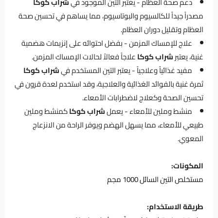
دعم صحة العظام - يعتبر التين الموجود في
شراب كوكا
مصدراً جيداً للكالسيوم والبوتاسيوم، مما يساهم في تحسين صحة
العظام وتقليل دوران العظام.
علاج للإمساك المزمن - بفضل احتوائه على إنزيمات هضمية
غنية، يعتبر
شراب كوكا
علاجاً فعالاً لحالات الإمساك المزمن.
مفيد غذائياً وعلاجياً - يعتبر التين المستخدم في
شراب كوكا
ثمرة غنية بالفوائد الغذائية والعلاجية، وقد استخدم لعدة قرون في
تحسين الصحة وكعلاج لاضطرابات الأمعاء.
منشط وملين للأمعاء - يعمل
شراب كوكا
كمنشط وملين
طبيعي للأمعاء، مما يسهل الهضم ويوفر الراحة من الانزعاج
المعوي.
المكونات:
مستخلص التين السائل 1000 مجم
طريقة الاستخدام: