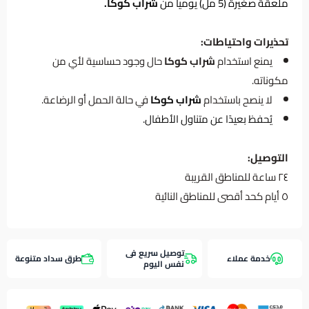
ملعقة صغيرة (5 مل) يومياً من
شراب كوكا.
تحذيرات واحتياطات:
يمنع استخدام
شراب كوكا
حال وجود حساسية لأي من
مكوناته.
لا ينصح باستخدام
شراب كوكا
في حالة الحمل أو الرضاعة.
يُحفظ بعيدًا عن متناول الأطفال.
التوصيل:
٢٤ ساعة للمناطق القريبة
٥ أيام كحد أقصى للمناطق النائية
توصيل سريع فى
خدمة عملاء
طرق سداد متنوعة
نفس اليوم