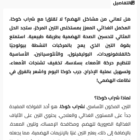
التفاصيل
هل تعاني من مشاكل الهضم؟ لا تقلق! مع شراب كوكا،
المكمل الغذائي المعزز بمستخلص التين المركز، ستجد الحل
المثالي لتحسين الصحة الهضمية بطريقة طبيعية. استمتع
بقوة التين الذي يعج بالمركبات النشطة بيولوجيًا
كالفلافونويدات، البوليفينول، والأنثوسيانين، الأساسية
لتنظيم حركة الأمعاء بسلاسة، تخفيف تشنجات الأمعاء،
وتسهيل عملية الإخراج. جرب كوكا اليوم واشعر بالفرق في
نظامك الهضمي!
لماذا شراب كوكا؟
التين، المكون الأساسي ل
شراب كوكا
، هو أحد الفواكه المفيدة
جداً على المستوى الغذائي والعلاجي. يحتوي التين على الألياف
الغذائية الضرورية للهضم، ومكافحة الإمساك، وتليين المعدة.
بالإضافة إلى ذلك، يعتبر التين غنيًا بالإنزيمات الهضمية، مما يجعله