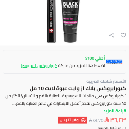
أصلي 100%
اضغط هنا للمزيد من ماركة
كورابروكس | سويسرا
الأسعار شاملة الضريبة
كيورابروكس بلاك از وايت عبوة لايت 10 مل
" كورابروكس هى منتجات السويسرية، للعناية بالفم و الأسنان! لأكثر من
40 سنة، كورابروكس تقدم أفضل الابتكارات في عالم العناية بالفم، ...
قراءة المزيد
٣٦٫٢٣
وفر
١٦ ر.س
٥١٫٧٥
السعر شامل الضريبه