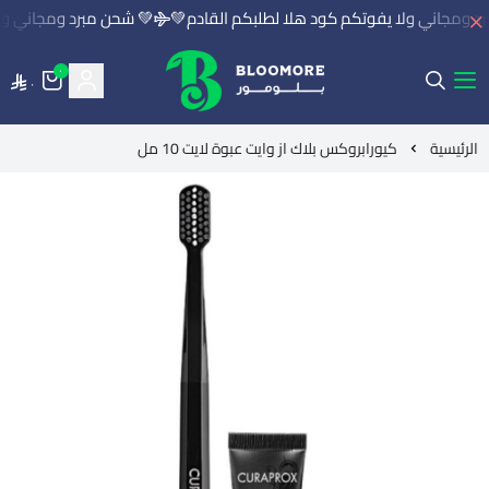
 ومجاني ولا يفوتكم كود هلا لطلبكم القادم💚
💚 شحن مبرد ومجاني ولا
٠
٠
بلومور | BLOOMORE
الرئيسية
كيورابروكس بلاك از وايت عبوة لايت 10 مل