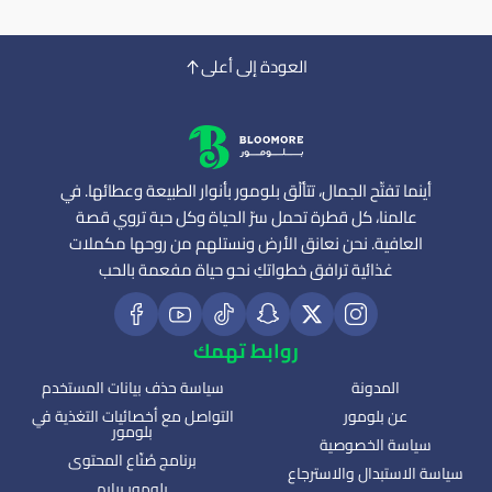
العودة إلى أعلى
أينما تفتّح الجمال، تتألّق بلومور بأنوار الطبيعة وعطائها. في
عالمنا، كل قطرة تحمل سرّ الحياة وكل حبة تروي قصة
العافية. نحن نعانق الأرض ونستلهم من روحها مكملات
غذائية ترافق خطواتكِ نحو حياة مفعمة بالحب
روابط تهمك
المدونة
سياسة حذف بيانات المستخدم
عن بلومور
التواصل مع أخصائيات التغذية في
بلومور
سياسة الخصوصية
برنامج صُنّاع المحتوى
سياسة الاستبدال والاسترجاع
بلومور برايم