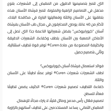
التي تتميز بتصميمها الدقيق، من المقبض إلى الشعيرات، بتنوع
مذهل في التصاميم الزاهية والملونة. تتميز فرشاة الأسنان هذه
بلطفها على الأسنان واللثة وفعاليتها البارزة في مكافحة البلاك.
لأكثر من 40 عامًا، يوصي المحترفون في مجال طب الأسنان بفرشاة
أسنان "كيورابروكس" بفضل شعيراتها الناعمة جدًا التي تصل إلى
الأماكن الصعبة بين الأسنان بلطف وكفاءة. الشعيرات الدقيقة
والكثيفة المصنوعة من مادة Curen® توفر قوة تنظيف استثنائية،
وتأتي بتصميم جميل.
فوائد استعمال فرشاة أسنان كيورابروكس؟
لطف الشعيرات: شعيرات Curen® توفر عملًا لطيفًا على الأسنان
واللثة.
كفاءة التنظيف: تصميم شعيرات Curen® الكثيف يضمن تنظيفًا
فعالًا للسطح.
تصميم فعّال: رأس مدمج ومائل قليلًا لا يترك مجالًا للإهمال.
المقبض الثماني: يساعد المستخدمين على تنظيف أسنانهم بالزاوية