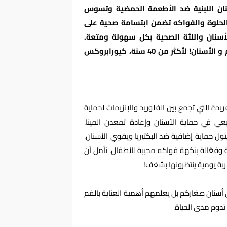
سنان اللبنية ضد الأطعمة الحمضية وتسوس
 الحلوة والفواكه تضمن ابتسامة صحية على
بالأسنان واللثة الصحية بكل سهولة ومتعة.
كيورابروكس هى منتجات السويسرية، للعناية بالفم و الأسنان! لأكثر من 40 سنة، كيورابروكس
فريدة التي تجمع بين الفلوريد والإنزيمات لحماية
عي في حماية الأسنان وإعادة تمعدن المينا.
تول حماية إضافية ضد البكتيريا ويقوي الأسنان.
وفعّالة بنكهة فواكه محببة للأطفال. نأمل أن
بة يومية ينتظرونها بشغف!
نان صغاركم بل يعلمهم أهمية العناية بالفم
تدوم مدى الحياة.