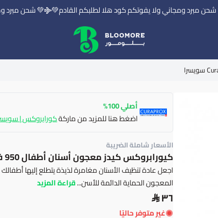
ن مبرد ومجاني ولا يفوتكم كود هلا لطلبكم القادم💚
💚 شحن مبرد ومجا
بلومور | BLOOMORE
أصلي 100%
اضغط هنا للمزيد من ماركة
كورابروكس | سويسر
الأسعار شاملة الضريبة
كيورابروكس كيدز معجون أسنان أطفال 950 ف - 60مل من Curaprox سويسرا
اجعل عادة تنظيف الأسنان مغامرة لذيذة يتطلع إليها أطفال
المعجون الحماية الدائمة للأسن...
قراءة المزيد
٣٦
غير متوفر حاليًا