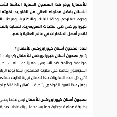
للأطفال! يوفر هذا المعجون الحماية الدائمة للأ
الأسنان بفضل محتواه العالي من الفلوريد. نكهته
وجوه صغاركم، وداعًا للبلاك والبكتيريا، ومرحبًا 
تقدم أفضل الابتكارات في عالم العناية بالفم.
لماذا معجون أسنان كيورابروكس للأطفال؟
يتميز
معجون أسنان كيورابروكس للأطفال
بتركيبته ال
موثوقة ودائمة ضد التسوس، معززًا دور اللعاب الطبي
السوربيتول يحافظ على رطوبة المعجون، بينما يوفر الزيلي
تأتي كل هذه المكونات معًا لضمان تجربة تنظيف ممتعة 
يجعل هذا السرور الفواكهي تنظيف الأسنان لأطفالكم تجر
معجون أسنان كيورابروكس للأطفال
ليس فقط يحمي أس
بطريقة ممتعة وجذابة، مما يساعد على بناء عادات صحية 