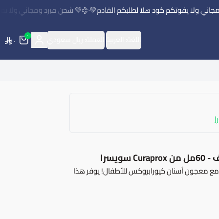
ني ولا يفوتكم كود هلا لطلبكم القادم💚
💚 شحن مبرد ومجاني ولا يفوتك
٠
اللغة:
العربية
العملة:
ريال سعودي
٠
ا
ك مع معجون أسنان كيورابروكس للأطفال! يوفر هذا