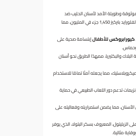
وثوقة وطويلة الأمد لأسنان الحليب ضد
الأطعمة الحمضية وتسوس الأسنان، بفضل محتواه من الفلورايد بتركيز 1,450 جزء في المليون، مما
كيورابروكس
للأطفال
إبتسامة صحية على
وحماس.
 البلاك والبكتيريا، ممهدًا الطريق نحو أسنان
SLS، التريكلوسان، أو الميكروبلاستيك، مما يجعله آمنًا تمامًا للاستخدام
زيمات تدعم دور اللعاب الطبيعي في حماية
أسنان، مما يضمن استمراريته وفعاليته على
على الزيليتول، المعروف بسكر البتولا، الذي يوفر
قاية مثالية.