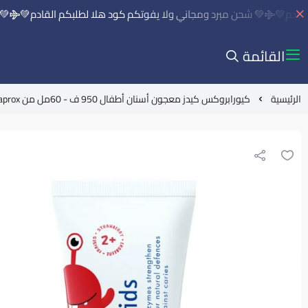
دم💚
💚 شحن مبرد ومجاني ولا يفوتكم كود هلا لطلبكم القادم💚
💚 شح
القائمة
الرئيسية
كيورابروكس كيدز معجون أسنان أطفال 950 ف - 60مل من Curaprox سويسرا