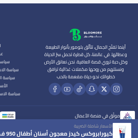
ا
أينما تفتّح الجمال، تتألّق بلومور بأنوار الطبيعة
عن
وعطائها. في عالمنا، كل قطرة تحمل سرّ الحياة
وكل حبة تروي قصة العافية. نحن نعانق الأرض
سياسة
ونستلهم من روحها مكملات غذائية ترافق
سياسة الاس
خطواتكِ نحو حياة مفعمة بالحب
سياسة ال
الأسئ
سياسة الاس
موثّق في منصة الأعمال
الأسعار شاملة الضريبة
كيورابروكس كيدز معجون أسنان أطفال 950 ف - 60مل من Curaprox سويسرا