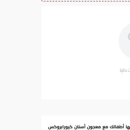
 حاليا
ليها أطفالك مع معجون أسنان كيورابروكس