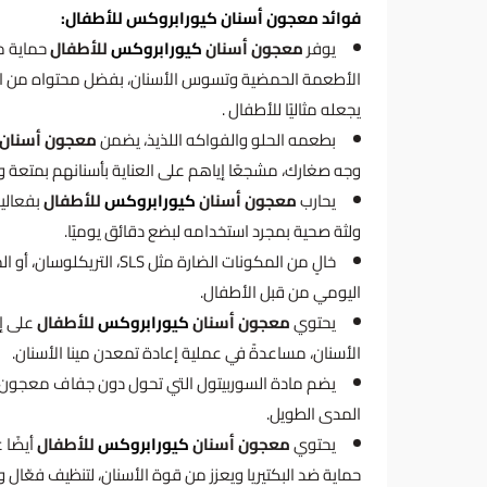
فوائد معجون أسنان كيورابروكس للأطفال:
يوفر
معجون أسنان
كيورابروكس
للأطفال
حماية م
يجعله مثاليًا للأطفال .
بطعمه الحلو والفواكه اللذيذ، يضمن
معجون أسنان
وجه صغارك، مشجعًا إياهم على العناية بأسنانهم بمتعة 
يحارب
معجون أسنان
كيورابروكس
للأطفال
بفعالية
ولثة صحية بمجرد استخدامه لبضع دقائق يوميًا.
خالٍ من المكونات الضارة مثل 
اليومي من قبل الأطفال.
يحتوي
معجون أسنان
كيورابروكس
للأطفال
على إن
الأسنان، مساعدةً في عملية إعادة تمعدن مينا الأسنان.
يضم مادة السوربيتول التي تحول دون جفاف معجون ال
المدى الطويل.
يحتوي
معجون أسنان
كيورابروكس
للأطفال
أيضًا 
حماية ضد البكتيريا ويعزز من قوة الأسنان، لتنظيف فعّال وو