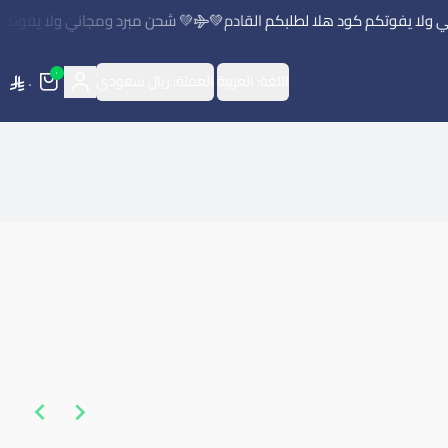
ولا يفوتكم كود هلا لطلبكم القادم💚
💚 شحن مبرد ومجاني ولا يفوتكم 
٠
اللغة:
العربية
العملة:
ريال سعودي
٠