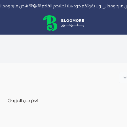
مبرد ومجاني ولا يفوتكم كود هلا لطلبكم القادم💚
💚 شحن مبرد ومجاني 
بلومور | BLOOMORE
تعذر جلب المزيد😢