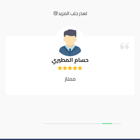
تعذر جلب المزيد😢
حسام المطيري
ممتاز