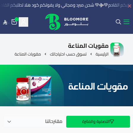
طلبكم القادم💚
💚 شحن مبرد ومجاني ولا يفوتكم كود هلا لطلبكم القادم
٠
٠
بلومور | BLOOMORE
مقويات المناعة
الرئيسية
تسوق حسب احتياجاتك
مقويات المناعة
التصفية والفلترة