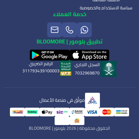
سياسة الاستخدام والخصوصية
خدمة العملاء
تطبيق بلومور | BLOOMORE
الرقم الضريبي
السجل التجاري
311793439100003
7032969870
موثّق في منصة الأعمال
الحقوق محفوظة | 2026
بلومور | BLOOMORE