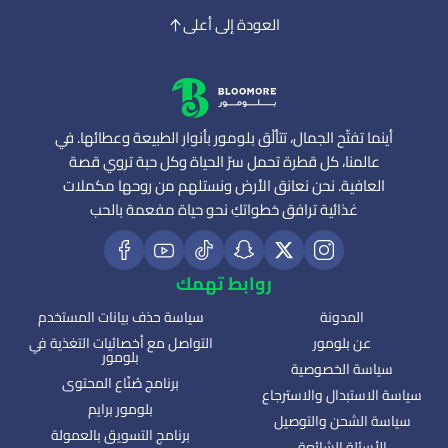
العودة إلى أعلى
أينما تفتّح الجمال، تتألّق بلومور بأنوار الطبيعة وعطائها. في
عالمنا، كل قطرة تحمل سرّ الحياة وكل حبة تروي قصة
العافية. نحن نعانق الأرض ونستلهم من روحها مكملات
غذائية ترافق خطواتكِ نحو حياة مفعمة بالحب
روابط تهمك
المدونة
سياسة حذف بيانات المستخدم
عن بلومور
التواصل مع أخصائيات التغذية في
بلومور
سياسة الخصوصية
برنامج صُنّاع المحتوى
سياسة الاستبدال والاسترجاع
بلومور برايم
سياسة الشحن والتوصيل
برنامج التسويق بالعمولة
الأسئلة الشائعة