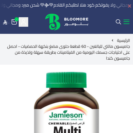
ومجاني ولا يفوتكم كود هلا لطلبكم القادم💚
💚 شحن مبرد ومجاني ولا ي
٠
٠
بلومور | BLOOMORE
الرئيسية
جاميسون مالتي للبالغين - 60 قطعة حلوى مضغ بنكهة الحمضيات - احصل
على احتياجات جسمك اليومية من الفيتامينات بطريقة سهلة ولذيذة من
جاميسون كندا