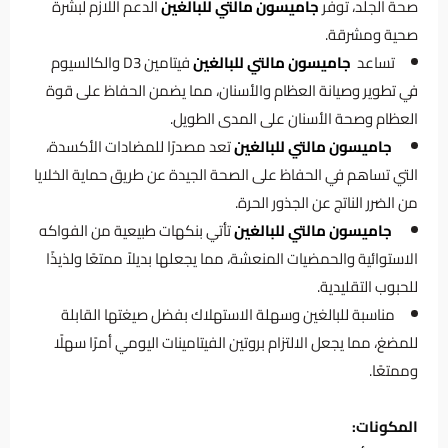
صحة الجلد، توفر
جاميسون مالتي للبالغين
الدعم اللازم لبشرة
صحية ومشرقة.
تساعد
جاميسون مالتي للبالغين
فيتامين D3 والكالسيوم
في تطوير وصيانة العظام والأسنان، مما يضمن الحفاظ على قوة
العظام وصحة الأسنان على المدى الطويل.
جاميسون مالتي للبالغين
تعد مصدرًا للمضادات الأكسدة،
التي تساهم في الحفاظ على الصحة الجيدة عن طريق حماية الخلايا
من الضرر الناتج عن الجذور الحرة.
جاميسون مالتي للبالغين
تأتي بنكهات طبيعية من الفواكه
الاستوائية والحمضيات المنعشة، مما يجعلها بديلاً ممتعًا ولذيذًا
للحبوب التقليدية.
مناسبة للبالغين وسهلة الاستهلاك بفضل صيغتها القابلة
للمضغ، مما يجعل الالتزام بروتين الفيتامينات اليومي أمرًا سهلًا
وممتعًا.
المكونات: