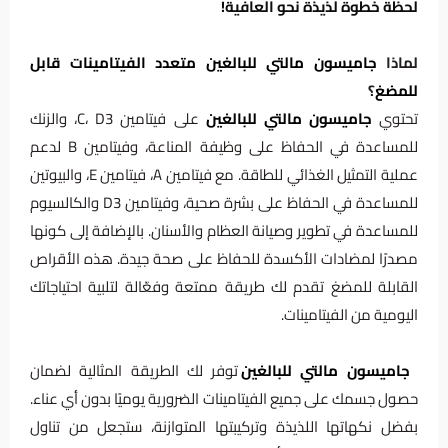
لحظة خطوة لذيذة نحو العافية!
لماذا
جاميسون مالتي للبالغين متعدد الفيتامينات قابل
للمضغ
؟
تحتوي
جاميسون مالتي للبالغين
على فيتامين C، D3، والزنك
للمساعدة في الحفاظ على وظيفة المناعة، وفيتامين B لدعم
عملية التمثيل الغذائي للطاقة. مع فيتامين A، فيتامين E، والبيوتين
للمساعدة في الحفاظ على بشرة صحية، وفيتامين D3 والكالسيوم
للمساعدة في تطوير وصيانة العظام والأسنان. بالإضافة إلى كونها
مصدرًا لمضادات الأكسدة للحفاظ على صحة جيدة. هذه الأقراص
القابلة للمضغ تقدم لك طريقة ممتعة وفعّالة لتلبية احتياجاتك
اليومية من الفيتامينات.
جاميسون مالتي للبالغين
توفر لك الطريقة المثالية لضمان
حصول جسمك على جميع الفيتامينات الضرورية يوميًا بدون أي عناء.
بفضل نكهاتها اللذيذة وتركيبتها المتوازنة، ستجعل من تناول