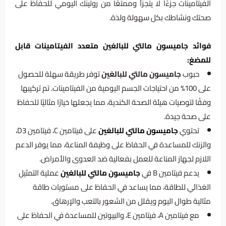
الفيتامينات جزءًا لا يتجزأ وممتعًا من روتينك اليومي للحفاظ على
صحتك ونشاطك بكل سهولة ولذة.
فوائد جاميسون مالتي للبالغين متعدد الفيتامينات قابل
للمضغ:
حبوب
جاميسون مالتي للبالغين
توفر طريقة سهلة للحصول
على 100% من احتياجات الجسم اليومية من الفيتامينات. تم تركيبها
وفقًا لتوصيات هيئة الصحة الكندية، مما يجعلها خيارًا مثاليًا للحفاظ
على صحة جيدة.
تحتوي
جاميسون مالتي للبالغين
على فيتامين C، فيتامين D3،
والزنك للمساعدة في الحفاظ على وظيفة المناعة، مما يوفر الدعم
اللازم لجهاز المناعة للعمل بفعالية ضد العدوى والأمراض.
يدعم فيتامين B في
جاميسون مالتي للبالغين
عملية التمثيل
الغذائي للطاقة، مما يساعد في الحفاظ على مستويات طاقة
مثالية طوال اليوم ويقلل من الشعور بالتعب والإرهاق.
مع فيتامين A، فيتامين E، والبيوتين للمساعدة في الحفاظ على