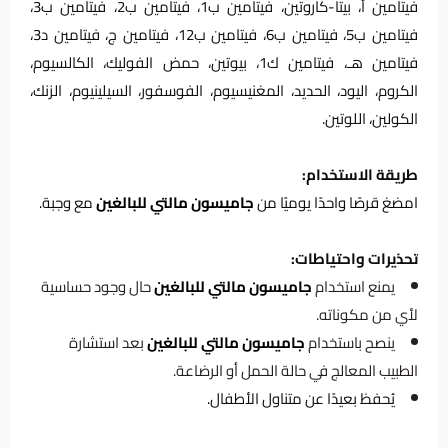
فيتامين أ، بيتا-كاروتين، فيتامين ب1، فيتامين ب2، فيتامين ب3،
فيتامين ب5، فيتامين ب6، فيتامين ب12، فيتامين ج، فيتامين د3،
فيتامين هـ، فيتامين ك1، بيوتين، حمض الفوليك، الكالسيوم،
الكروم، اليود، الحديد، المغنيسيوم، الفوسفور، السيلينيوم، الزنك،
الكولين، اللوتين.
طريقة الاستخدام:
امضغ قرصًا واحدًا يوميًا من
جاميسون مالتي للبالغين
مع وجبة.
تحذيرات واحتياطات:
يمنع استخدام
جاميسون مالتي للبالغين
حال وجود حساسية
لأي من مكوناته.
ينصح باستخدام
جاميسون مالتي للبالغين
بعد استشارة
الطبيب المعالج في حالة الحمل أو الرضاعة.
يُحفظ بعيدًا عن متناول الأطفال.