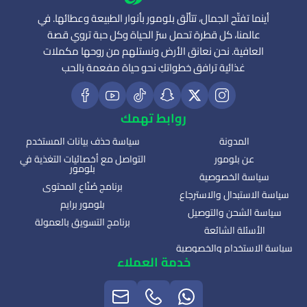
أينما تفتّح الجمال، تتألّق بلومور بأنوار الطبيعة وعطائها. في
عالمنا، كل قطرة تحمل سرّ الحياة وكل حبة تروي قصة
العافية. نحن نعانق الأرض ونستلهم من روحها مكملات
غذائية ترافق خطواتكِ نحو حياة مفعمة بالحب
روابط تهمك
المدونة
سياسة حذف بيانات المستخدم
عن بلومور
التواصل مع أخصائيات التغذية في
بلومور
سياسة الخصوصية
برنامج صُنّاع المحتوى
سياسة الاستبدال والاسترجاع
بلومور برايم
سياسة الشحن والتوصيل
برنامج التسويق بالعمولة
الأسئلة الشائعة
سياسة الاستخدام والخصوصية
خدمة العملاء