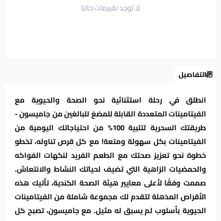
لا توجد تقييمات حاليا
التفاصيل
انطلق في رحلة استثنائية نحو الصحة والحيوية مع
الفيتامينات المتعددة القابلة للمضغ للبالغين من جاميسون -
طريقتك السحرية لتلبية 100% من احتياجاتك اليومية من
الفيتامينات بكل سهولة ومتعة! مع كل قرص تناوله، تخطو
خطوة نحو تعزيز صحتك مع الطعم الفريد لنكهات الفواكه
والحمضيات الزاهية التي تضيف لحياتك النشاط والانتعاش.
صممت وفقًا لأعلى معايير هيئة الصحة الكندية، تأتيك هذه
الأقراص المذهلة لتقدم لك مجموعة شاملة من الفيتامينات
الحيوية بأسلوب لم يسبق له مثيل. مع جاميسون، تصبح كل