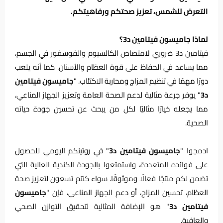
التعرض للشمس، تعزيز صحتكم ورفاهيتكم.
لماذا جاميسون فيتامين د3؟
فيتامين د3 ضروري لامتصاص الكالسيوم والفوسفور في الجسم،
مما يساعد في الحفاظ على قوة العظام والأسنان. كما أنه يلعب
دورًا مهمًا في تنظيم المزاج ومحاربة الاكتئاب. "
جاميسون فيتامين
د3
" يوفر جرعة مثالية لدعم الصحة العامة وتعزيز الجهاز المناعي،
مما يجعله خيارًا مثاليًا لكل من يبحث عن تحسين جودة حياته
الصحية.
ادمجوا "
جاميسون فيتامين د3
" في روتينكم اليومي للحصول
على فوائده المتعددة، واستمتعوا بالجودة الكندية العالية التي
تضمن لكم منتجًا فعالًا وموثوقًا. سواء كنتم تسعون لتعزيز صحة
العظام، تحسين المزاج، أو دعم الجهاز المناعي، فإن "
جاميسون
فيتامين د3
" هو الإضافة المثالية لتحقيق التوازن الصحي
والعافية.