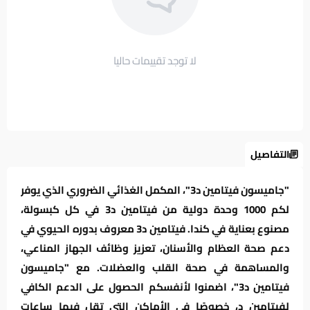
لا توجد تقييمات حاليا
التفاصيل
"جاميسون فيتامين د3"، المكمل الغذائي الضروري الذي يوفر
لكم 1000 وحدة دولية من فيتامين د3 في كل كبسولة،
مصنوع بعناية في كندا. فيتامين د3 معروف بدوره الحيوي في
دعم صحة العظام والأسنان، تعزيز وظائف الجهاز المناعي،
والمساهمة في صحة القلب والعضلات. مع "جاميسون
فيتامين د3"، اضمنوا لأنفسكم الحصول على الدعم الكافي
لفيتامين د، خصوصًا في الأماكن التي تقل فيها ساعات