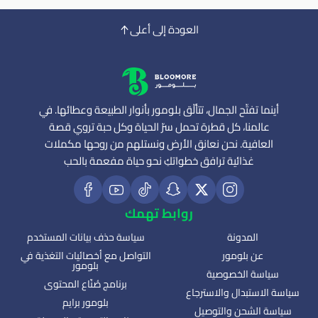
العودة إلى أعلى
أينما تفتّح الجمال، تتألّق بلومور بأنوار الطبيعة وعطائها. في
عالمنا، كل قطرة تحمل سرّ الحياة وكل حبة تروي قصة
العافية. نحن نعانق الأرض ونستلهم من روحها مكملات
غذائية ترافق خطواتكِ نحو حياة مفعمة بالحب
روابط تهمك
المدونة
سياسة حذف بيانات المستخدم
عن بلومور
التواصل مع أخصائيات التغذية في
بلومور
سياسة الخصوصية
برنامج صُنّاع المحتوى
سياسة الاستبدال والاسترجاع
بلومور برايم
سياسة الشحن والتوصيل