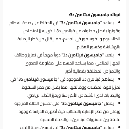
فوائد جاميسون فيتامين د3:
يساعد "
جاميسون فيتامين د3
" في الحفاظ على صحة العظام
وقوتها بفضل محتواه من فيتامين د3، الذي يعزز امتصاص
الكالسيوم والفوسفور في الجسم، مما يقلل من خطر الإصابة
بالهشاشة وكسور العظام.
يلعب "
جاميسون فيتامين د3
" دوراً مهماً في تعزيز وظائف
الجهاز المناعي، مما يساعد الجسم على مقاومة العدوى
والأمراض المختلفة بفعالية أكبر.
يساهم فيتامين د3 الموجود في "
جاميسون فيتامين د3
" في
تعزيز قوة العضلات ووظائفها، مما يقلل من خطر السقوط
والإصابات لدى الأشخاص الأكبر سناً ويعزز الأداء الرياضي.
يعمل "
جاميسون فيتامين د3
" على تحسين الحالة المزاجية
ويقلل من خطر الإصابة بالاكتئاب، حيث أظهرت الدراسات وجود
علاقة بين مستويات فيتامين د والصحة النفسية.
يساعد "
جاميسون فيتامين د3
" في تحسين صحة القلب