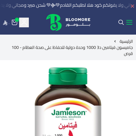
اني ولا يفوتكم كود هلا لطلبكم القادم💚
💚 شحن مبرد ومجاني ولا يفو
٠
٠
بلومور | BLOOMORE
الرئيسية
جاميسون فيتامين د3 1000 وحدة دولية للحفاظ على صحة العظام - 100
قرص