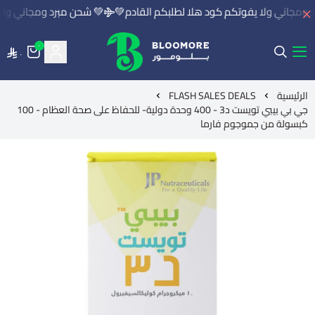
ومجاني ولا يفوتكم كود هلا لطلبكم القادم💚
💚 شحن مبرد ومجاني ولا 
٠
٠
بلومور | BLOOMORE
الرئيسية
FLASH SALES DEALS
جي بي بيبي تويست د3 - 400 وحدة دولية- للحفاظ على صحة العظام - 100
كبسولة من جموجوم فارما