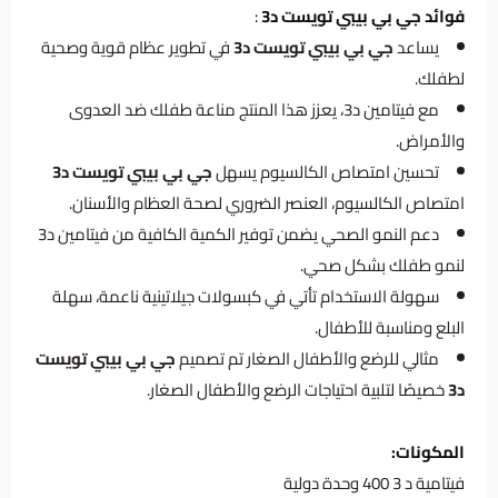
فوائد جي بي بيبي تويست د3
:
يساعد
جي بي بيبي تويست د3
في تطوير عظام قوية وصحية
لطفلك.
مع فيتامين د3، يعزز هذا المنتج مناعة طفلك ضد العدوى
والأمراض.
تحسين امتصاص الكالسيوم يسهل
جي بي بيبي تويست د3
امتصاص الكالسيوم، العنصر الضروري لصحة العظام والأسنان.
دعم النمو الصحي يضمن توفير الكمية الكافية من فيتامين د3
لنمو طفلك بشكل صحي.
سهولة الاستخدام تأتي في كبسولات جيلاتينية ناعمة، سهلة
البلع ومناسبة للأطفال.
مثالي للرضع والأطفال الصغار تم تصميم
جي بي بيبي تويست
د3
خصيصًا لتلبية احتياجات الرضع والأطفال الصغار.
المكونات:
فيتامية د 3 400 وحدة دولية