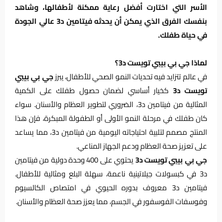
الأسر التي اختارت أفضل رعاية ممكنة لأطفالها، وشاهد
بنفسك الفرق الذي يمكن أن يحدثه فيتامين د3 عالي الجودة
في حياة طفلك.
لماذا جي بي بيبي تويست د3؟
في عالم تتزايد فيه تحديات النمو الصحي للأطفال، يبرز
جي بي بيبي
تويست د3
كخيار أساسي لضمان حصول طفلك على الكمية
المثالية من فيتامين د3، الضروري لتطوير العظام والأسنان. سواء
كان طفلك في مرحلة النمو الأولى أو الطفولة المبكرة، فإن هذا
المنتج مصمم لتلبية احتياجاته اليومية من فيتامين د3، مما يساعد
على تعزيز صحة العظام ودعم الجهاز المناعي.
جي بي بيبي تويست د3
يحتوي على 400 وحدة دولية من فيتامين
د3 في كبسولات جيلاتينية ناعمة، سهلة البلع ومثالية للأطفال.
فيتامين د3 معروف بدوره الحيوي في امتصاص الكالسيوم
وفوسفات الفوسفور في الجسم، مما يعزز صحة العظام والأسنان.