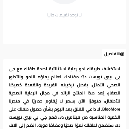
لا توجد تقييمات حاليا
التفاصيل
استكشف طريقك نحو رعاية استثنائية لصحة طفلك مع جي
بي بيبي تويست د3: مفتاحك لعالم يملؤه النمو والتطور
الصحي الأمثل. بفضل تركيبته الفريدة والمُعدة خصيصًا
للصغار، يُعد هذا المنتج الرائد في مجال الرعاية الصحية
للأطفال، متوفرًا الآن بسعر لا يُقاوم حصريًا في متجرنا
BlooMore. لا داعي للقلق بعد اليوم بشأن حصول طفلك على
الكمية المناسبة من فيتامين د3، فمع جي بي بيبي تويست
د3، ستضمن لطفلك نموًا صحيًا وعظامًا قوية. انضم إلى آلاف