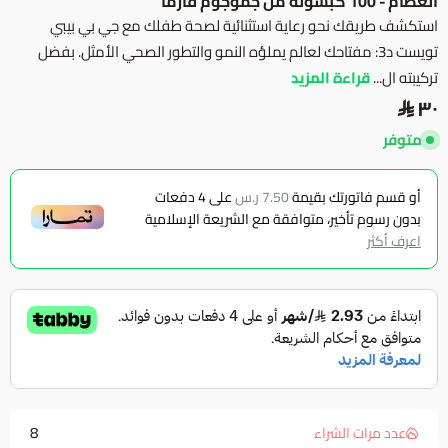
العظام - 100 كبسولة من جموجوم فارما
استكشف طريقك نحو رعاية استثنائية لصحة طفلك مع جي بي بيبي
تويست د3: مفتاحك لعالم يملؤه النمو والتطور الصحي الأمثل. بفضل
تركيبته ال...
قراءة المزيد
٣٠
متوفر
أو قسم فاتورتك بقيمة
7.50 ر.س
على
4
دفعات
بدون رسوم تأخير، متوافقة مع الشريعة الإسلامية
اعرف أكثر
8
عدد مرات الشراء