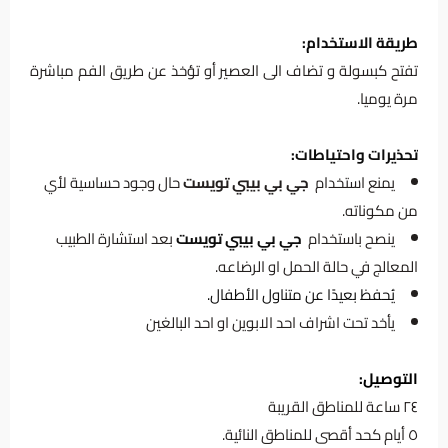
طريقة الاستخدام:
تفتح كبسولة و تضاف الى العصير أو تؤخذ عن طريق الفم مباشرة
مرة يوميا.
تحذيرات واحتياطات:
يمنع استخدام
جي بي بيبي تويست
حال وجود حساسية لأي
من مكوناته.
ينصح باستخدام
جي بي بيبي تويست
بعد استشارة الطبيب
المعالج في حالة الحمل او الرضاعه.
يُحفظ بعيدًا عن متناول الأطفال.
يأخد تحت اشراف احد الابوين او احد البالغين
التوصيل:
٢٤ ساعة للمناطق القريبة
٥ أيام كحد أقصى للمناطق النائية.