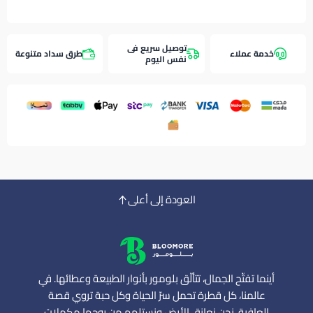
توصيل سريع فى
خدمة عملاء
طرق سداد متنوعة
نفس اليوم
العودة إلى أعلى
أينما تفتّح الجمال، تتألّق بلومور بأنوار الطبيعة وعطائها. في
عالمنا، كل قطرة تحمل سرّ الحياة وكل حبة تروي قصة
العافية. نحن نعانق الأرض ونستلهم من روحها مكملات