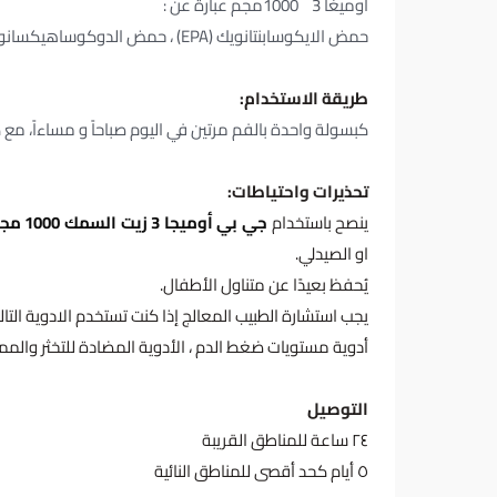
أوميغا 3 1000مجم عبارة عن :
حمض الايكوسابنتانويك (EPA) ، حمض الدوكوساهيكسانوك (DHA) ، فيتامين هـ
طريقة الاستخدام:
كبسولة واحدة بالفم مرتين في اليوم صباحاً و مساءاً، مع 
تحذيرات واحتياطات:
ينصح باستخدام
جي بي أوميجا 3 زيت السمك 1000 مجم
او الصيدلي.
يُحفظ بعيدًا عن متناول الأطفال.
يجب استشارة الطبيب المعالج إذا كنت تستخدم الادوية التالية 
أدوية مستويات ضغط الدم ، الأدوية المضادة للتخثر والم
التوصيل
٢٤ ساعة للمناطق القريبة
٥ أيام كحد أقصى للمناطق النائية