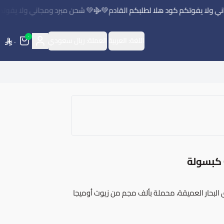
ولا يفوتكم كود هلا لطلبكم القادم💚
💚 شحن مبرد ومجاني ولا يفوتكم ك
٠
اللغة:
العربية
العملة:
ريال سعودي
٠
"، تحفة فنية من عبق البحار العميقة، محملة بألف مجم من زيوت أوميجا