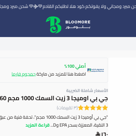
برد ومجاني ولا يفوتكم كود هلا لطلبكم القادم💚
💚 شحن مبرد ومجاني 
بلومور | BLOOMORE
أصلي 100%
اضغط هنا للمزيد من ماركة
جمجوم فارما
الأسعار شاملة الضريبة
جي بي اوميجا 3 زيت السمك 1000 مجم 60 كبسولة
(٣ تقييمات)
"جي بي أوميجا 3 زيت السمك 1000 مجم
3 النقية، المعززة بسحر EPA وD...
قراءة المزيد
١٦٠