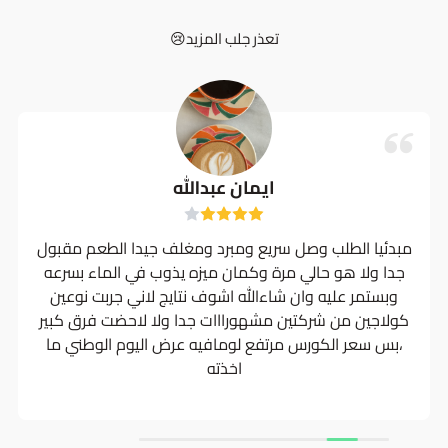
تعذر جلب المزيد😢
ايمان عبدالله
مبدئيا الطلب وصل سريع ومبرد ومغلف جيدا الطعم مقبول
جدا ولا هو حالي مرة وكمان ميزه يذوب في الماء بسرعه
وبستمر عليه وان شاءالله اشوف نتايج لاني جربت نوعين
كولاجين من شركتين مشهورااات جدا ولا لاحضت فرق كبير
،بس سعر الكورس مرتفع لومافيه عرض اليوم الوطني ما
اخذته