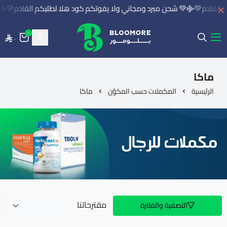
 القادم💚
💚 شحن مبرد ومجاني ولا يفوتكم كود هلا لطلبكم القادم💚
٠
٠
بلومور | BLOOMORE
ماكا
الرئيسية
المكملات حسب المكوّن
ماكا
التصفية والفلترة