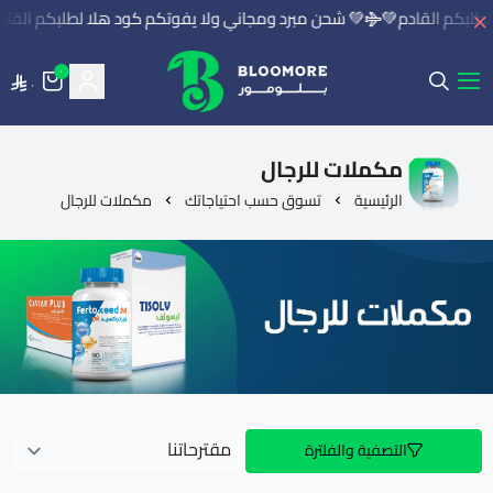
طلبكم القادم💚
💚 شحن مبرد ومجاني ولا يفوتكم كود هلا لطلبكم القاد
٠
٠
بلومور | BLOOMORE
مكملات للرجال
الرئيسية
تسوق حسب احتياجاتك
مكملات للرجال
التصفية والفلترة