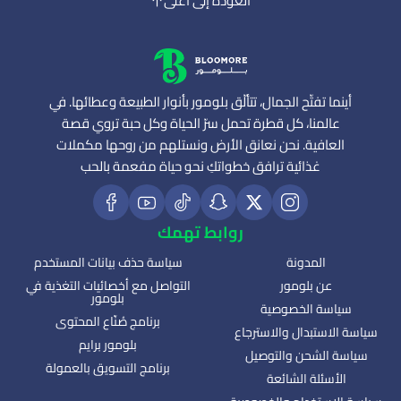
العودة إلى أعلى
أينما تفتّح الجمال، تتألّق بلومور بأنوار الطبيعة وعطائها. في
عالمنا، كل قطرة تحمل سرّ الحياة وكل حبة تروي قصة
العافية. نحن نعانق الأرض ونستلهم من روحها مكملات
غذائية ترافق خطواتكِ نحو حياة مفعمة بالحب
روابط تهمك
المدونة
سياسة حذف بيانات المستخدم
عن بلومور
التواصل مع أخصائيات التغذية في
بلومور
سياسة الخصوصية
برنامج صُنّاع المحتوى
سياسة الاستبدال والاسترجاع
بلومور برايم
سياسة الشحن والتوصيل
برنامج التسويق بالعمولة
الأسئلة الشائعة