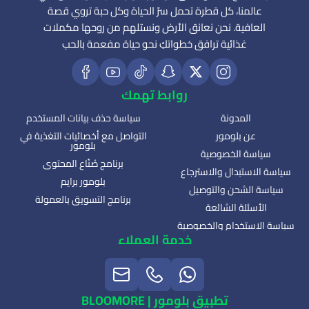
عالمنا، كل قطرة تحمل سرّ الحياة وكل حبة تروي قصة
العافية. نحن نعانق الأرض ونستلهم من روحها مكملات
غذائية ترافق خطواتكِ نحو حياة مفعمة بالحب
روابط تهمك
المدونة
سياسة حذف بيانات المستخدم
عن بلومور
التواصل مع أخصائيات التغذية في
بلومور
سياسة الخصوصية
برنامج صُنّاع المحتوى
سياسة الاستبدال والاسترجاع
بلومور برايم
سياسة الشحن والتوصيل
برنامج التسويق بالعمولة
الأسئلة الشائعة
سياسة الاستخدام والخصوصية
خدمة العملاء
تطبيق بلومور | BLOOMORE