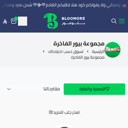
رد ومجاني ولا يفوتكم كود هلا لطلبكم القادم💚
💚 شحن مبرد ومجاني و
٠
٠
بلومور | BLOOMORE
مجموعة بيور الفاخرة
الرئيسية
تسوق حسب احتياجاتك
مجموعة بيور الفاخرة
التصفية والفلترة
تعذر جلب المزيد😢