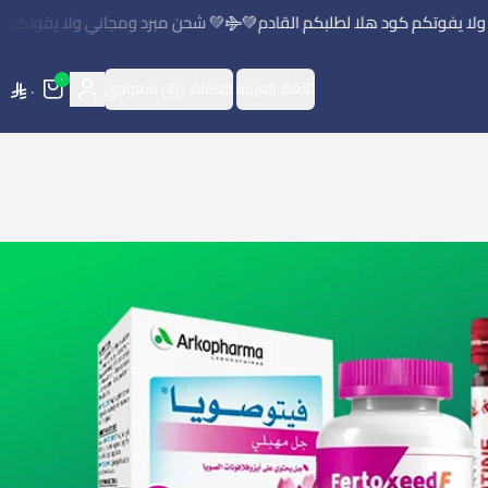
ا يفوتكم كود هلا لطلبكم القادم💚
💚 شحن مبرد ومجاني ولا يفوتكم كود
٠
اللغة:
العربية
العملة:
ريال سعودي
٠