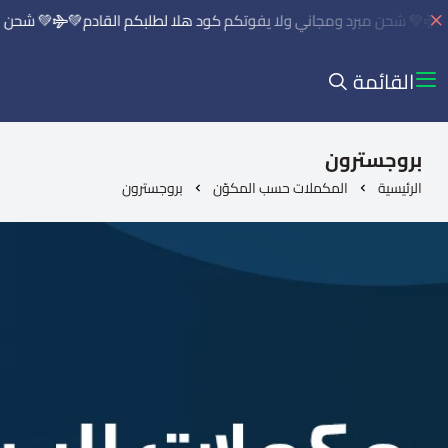
💚 شحن مبرد ومجاني ولا يفوتكم كود هلا لطلبكم القادم💚
💚 شحن مبر
القائمة
بروجسترون
الرئيسية
المكملات حسب المكوّن
بروجسترون