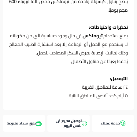
يُنصح بتناول كبسولة واحدة من ثيوماكس حمض ألفا ليبويك 600
مجم يوميًا.
تحذيرات واحتياطات:
يمنع استخدام
ثيوماكس
في حال وجود حساسية لأي من مكوناته.
لا يستخدم مع الحمل أو الرضاعة إلا بعد استشارة الطبيب المعالج
وذلك لحالات الإصابة بمرض السكر المصاحب للحمل
.
يُحفظ بعيدًا عن متناول الأطفال.
التوصيل:
٢٤ ساعة للمناطق القريبة
٥ أيام كحد أقصى للمناطق النائية
توصيل سريع فى
خدمة عملاء
طرق سداد متنوعة
نفس اليوم