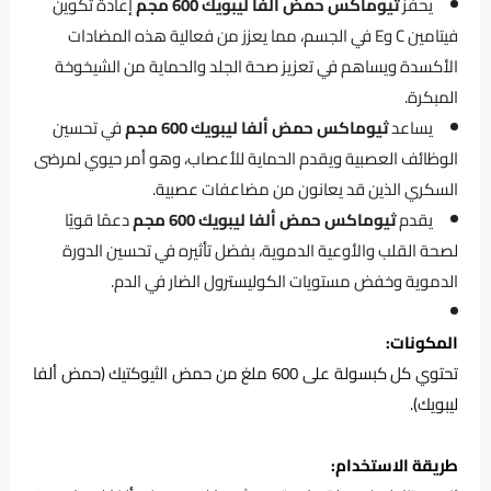
يحفز
ثيوماكس حمض ألفا ليبويك 600 مجم
إعادة تكوين
فيتامين C وE في الجسم، مما يعزز من فعالية هذه المضادات
الأكسدة ويساهم في تعزيز صحة الجلد والحماية من الشيخوخة
المبكرة.
يساعد
ثيوماكس حمض ألفا ليبويك 600 مجم
في تحسين
الوظائف العصبية ويقدم الحماية للأعصاب، وهو أمر حيوي لمرضى
السكري الذين قد يعانون من مضاعفات عصبية.
يقدم
ثيوماكس حمض ألفا ليبويك 600 مجم
دعمًا قويًا
لصحة القلب والأوعية الدموية، بفضل تأثيره في تحسين الدورة
الدموية وخفض مستويات الكوليسترول الضار في الدم.
المكونات:
تحتوي كل كبسولة على 600 ملغ من حمض الثيوكتيك (حمض ألفا
ليبويك).
طريقة الاستخدام: