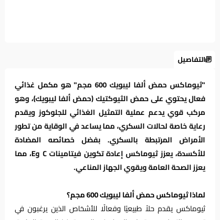
التفاصيل
"ثيوماكس حمض ألفا ليبويك 600 مجم" هو مكمل غذائي
فعال يحتوي على حمض الثيوكتيك (حمض ألفا ليبويك)، وهو
مركب قوي يدعم عملية التمثيل الغذائي للجلوكوز ويقدم
رعاية خاصة لحالات السكري، مما يساعد في الوقاية من تطور
الأمراض المرتبطة بالسكري. بفضل خصائصه المضادة
للأكسدة، يعزز ثيوماكس إعادة تكوين فيتامينات C وE، مما
يعزز الصحة العامة ويقوي الجهاز المناعي.
لماذا ثيوماكس حمض ألفا ليبويك 600 مجم؟
ثيوماكس يقدم حلاً طبيعيًا وفعالًا للأشخاص الذين يرغبون في