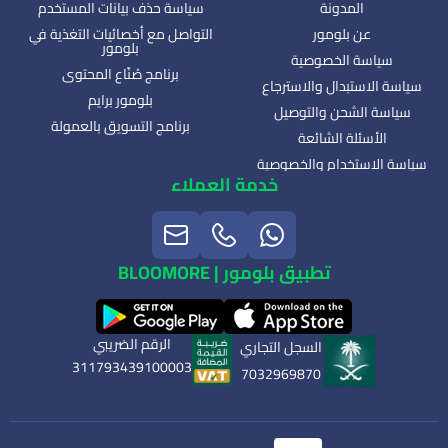
المدونة
سياسة حذف بيانات المستخدم
عن بلومور
التواصل مع أخصائيات التغذية في
بلومور
سياسة الخصوصية
برنامج صُنّاع المحتوى
سياسة الاستبدال والاسترجاع
بلومور برايم
سياسة الشحن والتوصيل
برنامج التسويق بالعمولة
الأسئلة الشائعة
سياسة الاستخدام والخصوصية
خدمة العملاء
تطبيق بلومور | BLOOMORE
الرقم الضريبي
السجل التجاري
311793439100003
7032969870