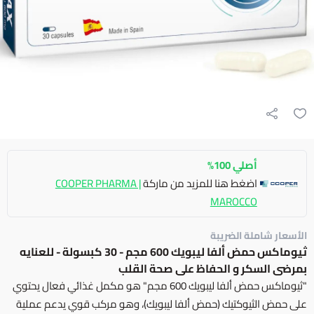
أصلي 100%
اضغط هنا للمزيد من ماركة
COOPER PHARMA |
MAROCCO
الأسعار شاملة الضريبة
ثيوماكس حمض ألفا ليبويك 600 مجم - 30 كبسولة - للعنايه
بمرضى السكر و الحفاظ على صحة القلب
"ثيوماكس حمض ألفا ليبويك 600 مجم" هو مكمل غذائي فعال يحتوي
على حمض الثيوكتيك (حمض ألفا ليبويك)، وهو مركب قوي يدعم عملية