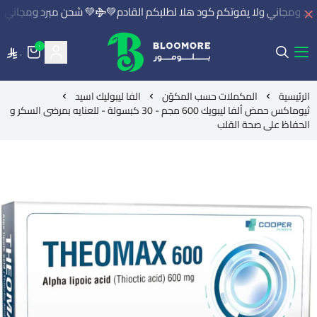
د ومجاني ولا يفوتكم كود هلا لطلبكم القادم💚
💚 شحن مبرد ومجاني ولا
٠
٠
بلومور | BLOOMORE
الرئيسية
المكملات حسب المكوّن
الفا ليبوليك اسيد
ثيوماكس حمض ألفا ليبويك 600 مجم - 30 كبسولة - للعنايه بمرضى السكر و
الحفاظ على صحة القلب