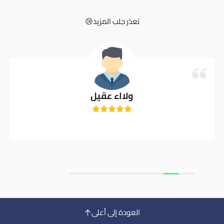
تعذر جلب المزيد😢
ولااء عقيل
العودة إلى أعلى