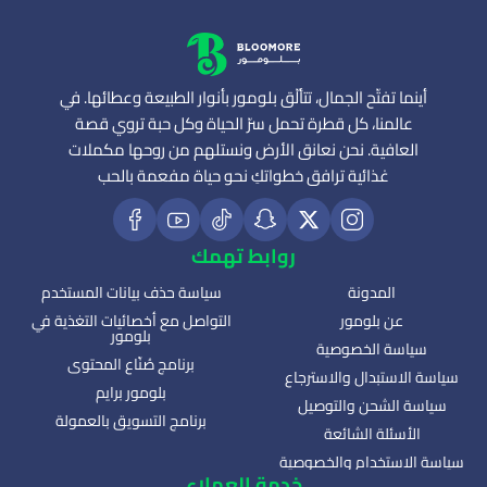
أينما تفتّح الجمال، تتألّق بلومور بأنوار الطبيعة وعطائها. في
عالمنا، كل قطرة تحمل سرّ الحياة وكل حبة تروي قصة
العافية. نحن نعانق الأرض ونستلهم من روحها مكملات
غذائية ترافق خطواتكِ نحو حياة مفعمة بالحب
روابط تهمك
المدونة
سياسة حذف بيانات المستخدم
عن بلومور
التواصل مع أخصائيات التغذية في
بلومور
سياسة الخصوصية
برنامج صُنّاع المحتوى
سياسة الاستبدال والاسترجاع
بلومور برايم
سياسة الشحن والتوصيل
برنامج التسويق بالعمولة
الأسئلة الشائعة
سياسة الاستخدام والخصوصية
خدمة العملاء