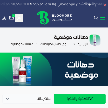
 القادم💚
💚 شحن مبرد ومجاني ولا يفوتكم كود هلا لطلبكم القادم💚
٠
٠
بلومور | BLOOMORE
دهانات موضعية
الرئيسية
تسوق حسب احتياجاتك
دهانات موضعية
التصفية والفلترة