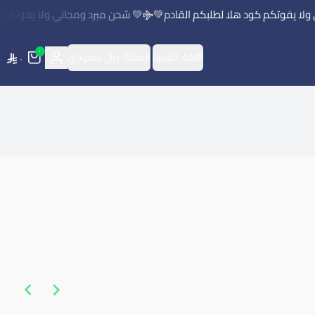
لا يفوتكم كود هلا لطلبكم القادم💚
💚 شحن مبرد ومجاني ولا يفوتكم كو
٠
اللغة:
العربية
العملة:
ريال سعودي
٠