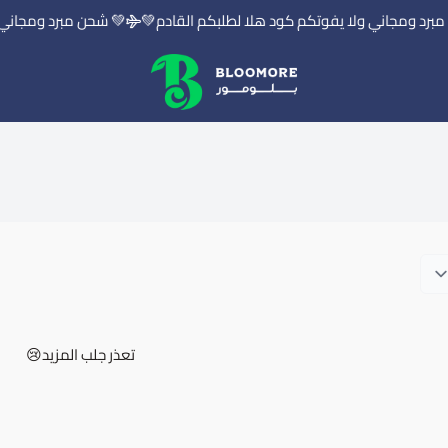
رد ومجاني ولا يفوتكم كود هلا لطلبكم القادم💚
💚 شحن مبرد ومجاني و
بلومور | BLOOMORE
تعذر جلب المزيد😢