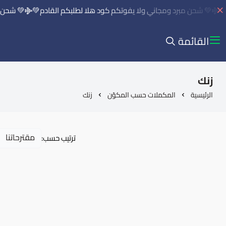
💚 شحن مبرد ومجاني ولا يفوتكم كود هلا لطلبكم القادم💚
💚 شحن مب
القائمة
زنك
الرئيسية
المكملات حسب المكوّن
زنك
ترتيب حسب: