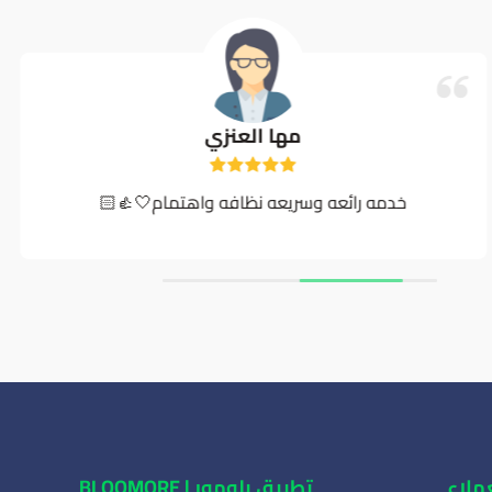
مها العنزي
خدمه رائعه وسريعه نظافه واهتمام🤍👍🏻
ملاء
تطبيق بلومور | BLOOMORE