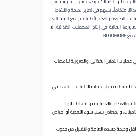
فالهم. دللوا أطفالكم بطعم شهي يحبونه وفي
ئيًا متكاملًا يسهم في تعزيز الصحة والنشاط.
ما في الطبيعة والعلم لأطفالكم، مع الثقة التي
ييرها العالية في إنتاج المكملات الغذائية. لا
BLOO.
 عمليات التمثيل الغذائي، والضرورية للأعصاب
 للمساعدة على حماية الخلايا من التلف الذي
للثة والعظام والغضاريف والحفاظ عليها.
مينات، والمعادن بسبب سوء التغذية أو أمراض
فل وصحة جسده العامة والتقليل من حدوث