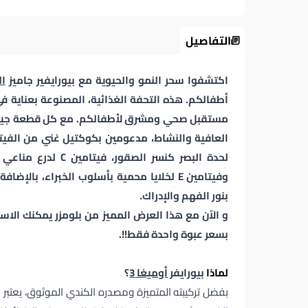
التفاصيل
اكتشفوا سحر النمو والحيوية مع بيورايفير جاميز
ال
أطفالكم. هذه التحفة الغذائية، المصنوعة بعناية في أ
مستقبل صحي ومشرق لأطفالكم. مع كل قطعة جيلاتي
بنور الفهم والإدراك.
و الآن مع هذا العرض المميز من بلومزر يمكنك الاس
بسعر عبوة واحدة فقط!!.
لماذا
بيورايفر
أوميغا 3
؟
بفضل تركيبته المتميزة ومصدره الكندي الموثوق، يعتبر بيو