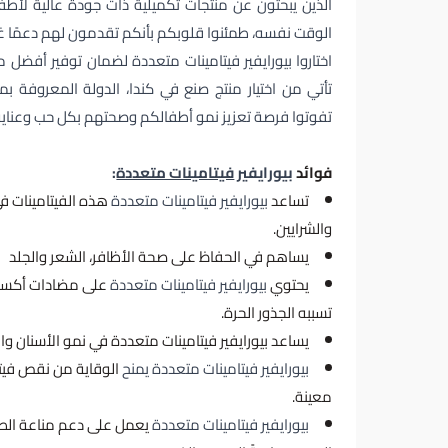
الذين يبحثون عن منتجات تكميلية ذات جودة عالية لأط
الوقت نفسه، طمئنوا قلوبكم بأنكم تقدمون لهم دعمًا غذا
اختاروا بيورايفير فيتامينات متعددة لضمان توفير أفضل 
تأتي من اختيار منتج صنع في كندا، الدولة المعروفة بمعا
تفوتوا فرصة تعزيز نمو أطفالكم وصحتهم بكل حب وعناية مع MORE
فوائد
بيورايفير
فيتامينات متعددة
:
تساعد
بيورايفير فيتامينات متعددة
هذه الفيتامينات في
والشرايين.
يساهم في الحفاظ على صحة الأظافر، الشعر والجلد
يحتوي
بيورايفير فيتامينات متعددة
على مضادات أكسدة
تسببه الجذور الحرة.
يساعد بيورايفير فيتامينات متعددة في نمو الأسنان وا
بيورايفير فيتامينات متعددة يمنح
الوقاية من نقص فيتا
معينة.
بيورايفير فيتامينات متعددة
يعمل على دعم مناعة الط