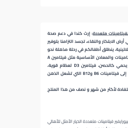
فيتامينات متعددة
: إرث كندا في دعم صحة
رض الابتكار والنقاء، تجسد التزامنا بتوفير
نية، ينطلق أطفالكم في رحلة مذهلة نحو
العافية والنشاط، مدعومين بكوكتيل غني من الفيتامينات والمعادن الأساسية مثل فيتامين A
لحدة البصر كنسر الصقور، فيتامين C لدرع مناعي يحمي كالحصن، فيتامين D3 لعظام قوية،
وفيتامين E لخلايا محمية بأسلوب الخبراء، بالإضافة إلى فيتامينات B6 وB12 التي تشعل الذهن
تفادة لأكثر من شهر و نصف من هذا المنتج
رايفير فيتامينات متعددة الخيار الأمثل للأهالي