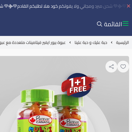
💚
💚 شحن مبرد ومجاني ولا يفوتكم كود هلا لطلبكم القادم💚
💚 شحن 
القائمة
الرئيسية
حبة عليك و حبة علينا
عبوة بيور ايفير فيتامينات متعددة مع عبو