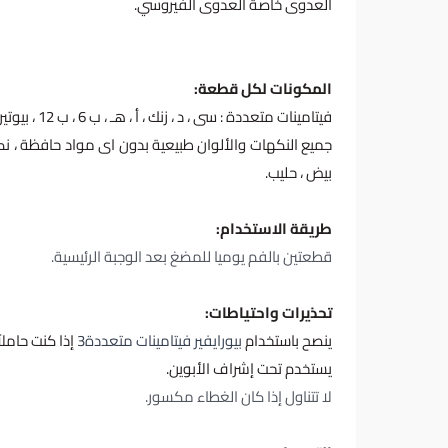
العدوى خاصةً العدوى الفيروسي.
المكونات لكل قطعة:
فيتامينات متعددة : سى ، د ، زنك ، أ ، هـ ، ب 6 ، ب 12 ، بيوتين ، حمض الفوليك.
جميع النكهات والألوان طبيعية بدون اى مواد حافظة ، نكهة
بيض ، حليب.
طريقة الاستخدام:
قطعتين بالفم يوميا للمضغ بعد الوجبة الرئيسية.
تحذيرات واحتياطات:
ينصح باستخدام
بيورايفير فيتامينات متعددة3
إذا كنت حاملا
يستخدم تحت إشراف الأبوين.
لا تتناول إذا كان الغطاء مكسور.