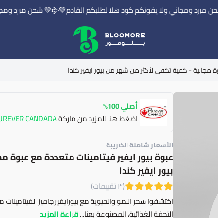
مبرد ومجاني ولا يفوتكم كود هلا لطلبكم القادم💚
💚 شحن مبرد ومجاني 
بلومور | BLOOMORE
ة مجانية - كمية تكفى لأكثر من شهر من بيور ايفير كندا
أصلي 100%
اضغط هنا للمزيد من ماركة
UREVER CANDADA
الأسعار شاملة الضريبة
عبوة بيور ايفير فيتامينات متعددة مع عبوة م
بيور ايفير كندا
(٣ تقييمات)
اكتشفوا سحر النمو والحيوية مع بيورايفير جاميز الفيتامينا
التحفة الغذائية، المصنوعة بعنا...
قراءة المزيد