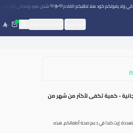
ولا يفوتكم كود هلا لطلبكم القادم💚
💚 شحن مبرد ومجاني ولا يفوتكم 
٠
اللغة:
العربية
العملة:
ريال سعودي
٠
P
جانية - كمية تكفى لأكثر من شهر من
ت متعددة: إرث كندا في دعم صحة أطفالكم. هذه